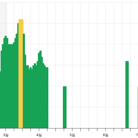
es from 15 to 52.
3일
4일
5일
6일