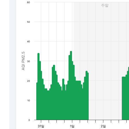
60
주말
The chart has 1 Y axis displaying AQI PM2.5. Data rang
50
40
AQI PM2.5
30
20
10
0
31일
1일
2일