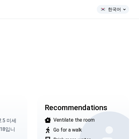
한국어
Recommendations
Ventilate the room
2.5 미세
18입니
Go for a walk