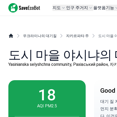
SaveEcoBot
지도
인구 주거지
플랫폼
기능
우크라이나의 대기질
자카르파탸 주
도시 마을 
도시 마을 야시냐의 
Yasinianska selyshchna community, Рахівський район
18
Good 
대기 질 지
AQI PM2.5
먼지 분
다. 이것