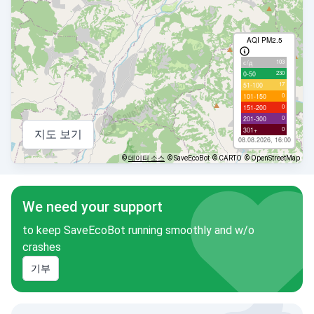
AQI PM2.5
103
с/д
230
0-50
17
51-100
0
101-150
0
151-200
0
201-300
0
301+
지도 보기
08.08.2026, 16:00
©
데이터 소스
© SaveEcoBot
© CARTO
© OpenStreetMap
We need your support
to keep SaveEcoBot running smoothly and w/o
crashes
기부