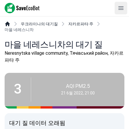
SaveEcoBot
Ope
우크라이나의 대기질
자카르파탸 주
마을 네레스니차
마을 네레스니차의 대기 질
Neresnytska village community, Тячівський район, 자카르
파탸 주
3
AQI PM2.5
21 6월 2022, 21:00
대기 질 데이터 오래됨