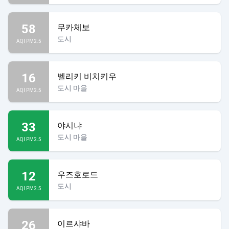
58
무카체보
도시
AQI PM2.5
16
벨리키 비치키우
도시 마을
AQI PM2.5
33
야시냐
도시 마을
AQI PM2.5
12
우즈호로드
도시
AQI PM2.5
26
이르샤바