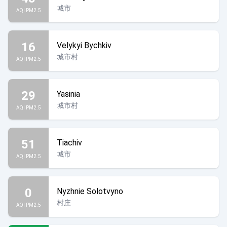
城市
AQI PM2.5
16
Velykyi Bychkiv
城市村
AQI PM2.5
29
Yasinia
城市村
AQI PM2.5
51
Tiachiv
城市
AQI PM2.5
0
Nyzhnie Solotvyno
村庄
AQI PM2.5