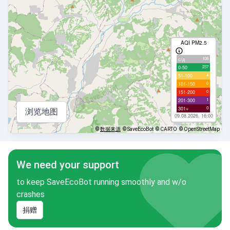
AQI PM2.5
108
с/д
237
0-50
4
51-100
0
101-150
0
151-200
1
201-300
0
301+
浏览地图
09.08.2026, 16:00
©
数据来源
© SaveEcoBot
© CARTO
© OpenStreetMap
We need your support
to keep SaveEcoBot running smoothly and w/o
crashes
捐赠