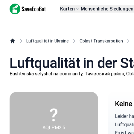
SaveEcoBot
Karten
Menschliche Siedlungen
Luftqualität in Ukraine
Oblast Transkarpatien
Luftqualität in der 
Bushtynska selyshchna community, Тячівський район, Obl
Keine
?
Leider h
Luftqual
AQI PM2.5
Es ist wa