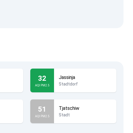
32
Jassinja
Stadtdorf
AQI PM2.5
51
Tjatschiw
Stadt
AQI PM2.5