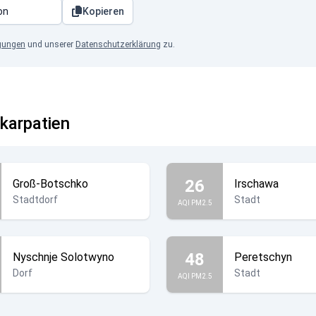
Kopieren
gungen
und unserer
Datenschutzerklärung
zu.
skarpatien
26
Groß-Botschko
Irschawa
Stadtdorf
Stadt
AQI PM2.5
48
Nyschnje Solotwyno
Peretschyn
Dorf
Stadt
AQI PM2.5