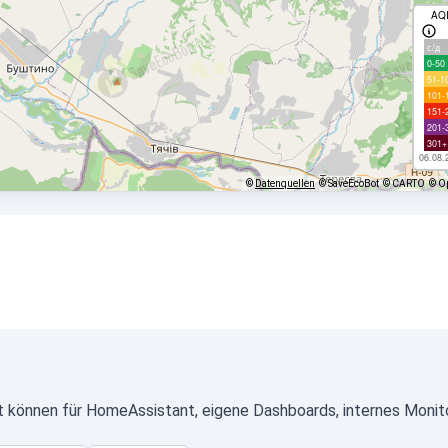
AQ
с/д
0-50
51-1
101-
151-
201-
301+
06.08.
©
Datenquellen
© SaveEcoBot
© CARTO
© O
 können für HomeAssistant, eigene Dashboards, internes Monito