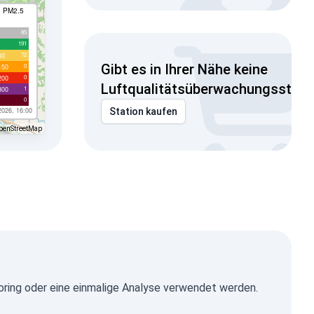
I PM2.5
85
191
72
00
Gibt es in Ihrer Nähe keine
0
150
0
200
Luftqualitätsüberwachungsstati
1
300
0
2026, 16:00
Station kaufen
penStreetMap
ring oder eine einmalige Analyse verwendet werden.