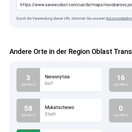
Durch die Verwendung dieser URL stimmen Sie unseren
Nutzungsbedin
Andere Orte in der Region Oblast Tran
3
16
Neresnytsia
Dorf
AQI PM2.5
AQI PM2.5
58
0
Mukatschewo
Stadt
AQI PM2.5
AQI PM2.5