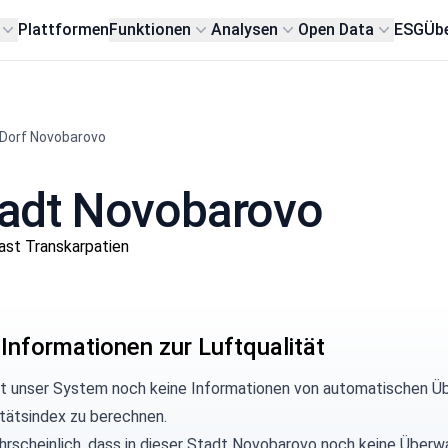
Plattformen
Funktionen
Analysen
Open Data
ESG
Übe
Dorf Novobarovo
Stadt Novobarovo
ast Transkarpatien
 Informationen zur Luftqualität
at unser System noch keine Informationen von automatischen Ü
itätsindex zu berechnen.
hrscheinlich, dass in dieser Stadt Novobarovo noch keine Überwa