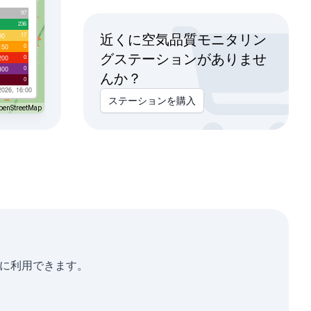
97
236
17
00
近くに空気品質モニタリン
0
150
グステーションがありませ
0
200
0
300
んか？
0
2026, 16:00
ステーションを購入
penStreetMap
分析に利用できます。