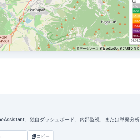
с/д
0-50
51-1
101-
151-
201-
301+
08.08.
©
データソース
© SaveEcoBot
© CARTO
© O
、HomeAssistant、独自ダッシュボード、内部監視、または単発
コピー