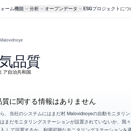
フォーム
機能
分析
オープンデータ
ESG
プロジェクトにつ
Malovidnoye
の空気品質
н, クリミア自治共和国
品質に関する情報はありません
ら、当社のシステムにはまだ村 Malovidnoyeの自動モニ
ではまだモニタリングステーションが設置されていないか、我
入
して設置するか、利用可能なモニタリングステーションを