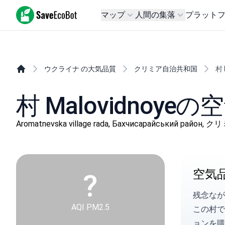
SaveEcoBot
マップ
人間の集落
プラット
ウクライナ の大気品質
クリミア自治共和国
村 
村 Malovidnoye
Aromatnevska village rada, Бахчисарайський райо
空気
?
残念なが
AQI PM2.5
この村
ョンを購