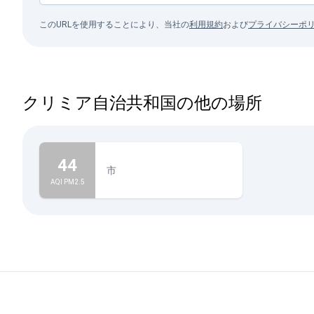
このURLを使用することにより、当社の
利用規約
および
プライバシーポ
クリミア自治共和国の他の場所
44
市
AQI PM2.5