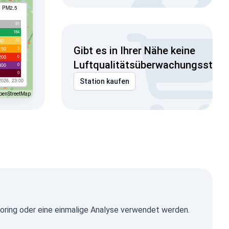
I PM2.5
91
184
72
00
Gibt es in Ihrer Nähe keine
3
150
0
200
Luftqualitätsüberwachungsstati
0
300
0
2026, 23:00
Station kaufen
penStreetMap
oring oder eine einmalige Analyse verwendet werden.