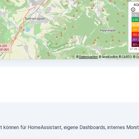
AQ
с/д
0-50
51-1
101-
151-
201-
301+
07.08.
©
Datenquellen
© SaveEcoBot
© CARTO
© O
 können für HomeAssistant, eigene Dashboards, internes Monit