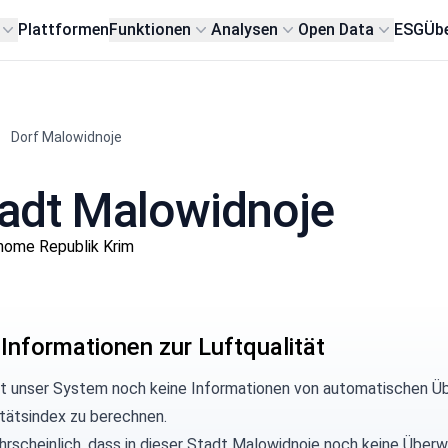
Plattformen
Funktionen
Analysen
Open Data
ESG
Übe
Dorf Malowidnoje
Stadt Malowidnoje
nome Republik Krim
 Informationen zur Luftqualität
at unser System noch keine Informationen von automatischen Ü
itätsindex zu berechnen.
hrscheinlich, dass in dieser Stadt Malowidnoje noch keine Überw