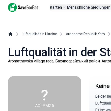
SaveEcoBot
Karten
Menschliche Siedlungen
Luftqualität in Ukraine
Autonome Republik Krim
Luftqualität in der 
Aromatnevska village rada, Бахчисарайський район, Auto
Keine
?
Leider h
Luftqual
AQI PM2.5
Es ist wa