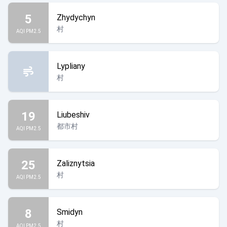
5
Zhydychyn
村
AQI PM2.5
Lypliany
村
19
Liubeshiv
都市村
AQI PM2.5
25
Zaliznytsia
村
AQI PM2.5
8
Smidyn
村
AQI PM2.5