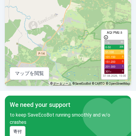
AQI PM2.5
80
с/д
205
0-50
63
51-100
0
101-150
0
151-200
1
201-300
0
301+
マップを閲覧
07.08.2026, 15:00
©
データソース
© SaveEcoBot
© CARTO
© OpenStreetMap
We need your support
to keep SaveEcoBot running smoothly and w/o
crashes
寄付