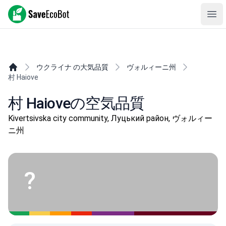
SaveEcoBot
Ope
ウクライナ の大気品質
ヴォルィーニ州
村 Haiove
村 Haioveの空気品質
Kivertsivska city community, Луцький район, ヴォルィー
ニ州
?