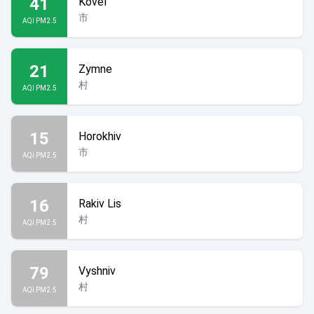
41
Kovel
市
AQI PM2.5
21
Zymne
村
AQI PM2.5
15
Horokhiv
市
AQI PM2.5
16
Rakiv Lis
村
AQI PM2.5
79
Vyshniv
村
AQI PM2.5