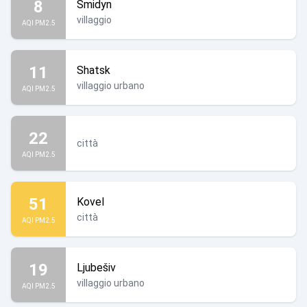
8
Smidyn
villaggio
AQI PM2.5
11
Shatsk
villaggio urbano
AQI PM2.5
22
città
AQI PM2.5
51
Kovel
città
AQI PM2.5
19
Ljubešiv
villaggio urbano
AQI PM2.5