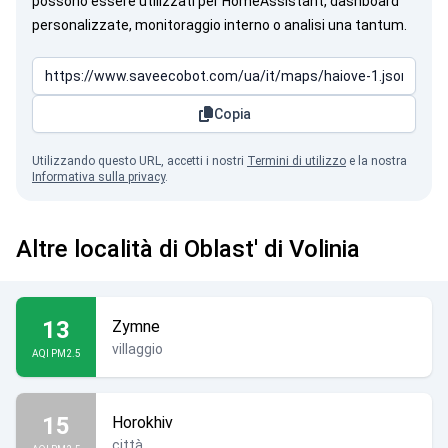
possono essere utilizzati per HomeAssistant, dashboard
personalizzate, monitoraggio interno o analisi una tantum.
Copia
Utilizzando questo URL, accetti i nostri
Termini di utilizzo
e la nostra
Informativa sulla privacy
.
Altre località di Oblast' di Volinia
13
Zymne
villaggio
AQI PM2.5
15
Horokhiv
città