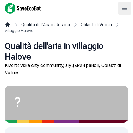
SaveEcoBot
Ope
Qualità dell'Aria in Ucraina
Oblast' di Volinia
villaggio Haiove
Qualità dell'aria in villaggio
Haiove
Kivertsivska city community, Луцький район, Oblast' di
Volinia
?