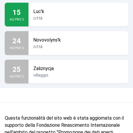
15
Luc'k
città
AQI PM2.5
24
Novovolyns'k
città
AQI PM2.5
25
Zaliznycja
villaggio
AQI PM2.5
Questa funzionalità del sito web è stata aggiornata con il
supporto della Fondazione Rinascimento Internazionale
nell'ambito del progetto "Promozione dei dati aperti