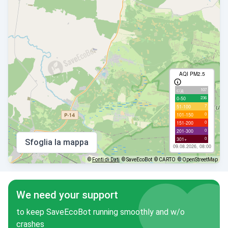
AQI PM2.5
107
с/д
236
0-50
7
51-100
0
101-150
0
151-200
0
201-300
0
301+
Sfoglia la mappa
09.08.2026, 08:00
©
Fonti di Dati
© SaveEcoBot
© CARTO
© OpenStreetMap
We need your support
to keep SaveEcoBot running smoothly and w/o
crashes