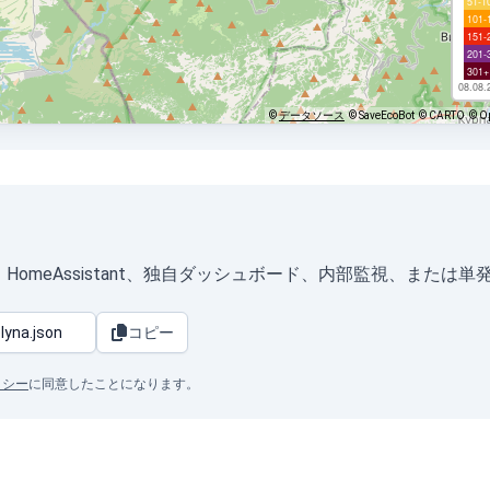
51-1
101-
151-
201-
301+
08.08.
©
データソース
© SaveEcoBot
© CARTO
© O
形式）は、HomeAssistant、独自ダッシュボード、内部監視、ま
コピー
リシー
に同意したことになります。