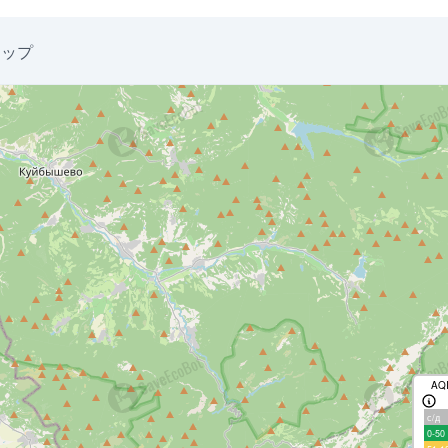
マップ
AQ
с/д
0-50