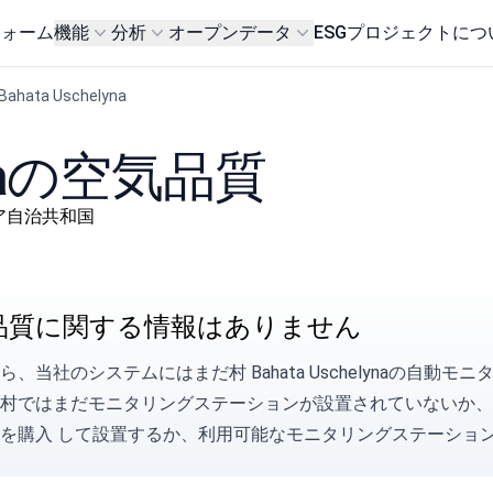
フォーム
機能
分析
オープンデータ
ESG
プロジェクトにつ
Bahata Uschelyna
lynaの空気品質
 クリミア自治共和国
品質に関する情報はありません
ら、当社のシステムにはまだ村 Bahata Uschelynaの自
の村ではまだモニタリングステーションが設置されていないか
を購入
して設置するか、利用可能なモニタリングステーショ