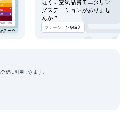
00
近くに空気品質モニタリン
0
150
グステーションがありませ
0
200
1
300
んか？
0
2026, 19:00
ステーションを購入
penStreetMap
たは単発分析に利用できます。