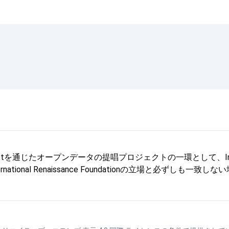
じたオープンデータの提唱プロジェクトの一環として、Internationa
onal Renaissance Foundationの立場と必ずしも一致