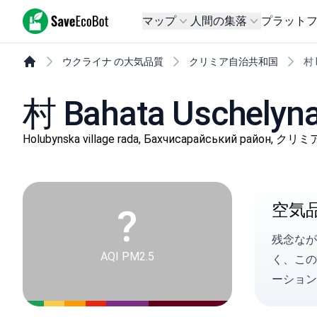
SaveEcoBot
マップ
人間の集落
プラット
ウクライナ の大気品質
クリミア自治共和国
村 
村 Bahata Usche
Holubynska village rada, Бахчисарайський район,
空気
?
残念なが
AQI PM2.5
く、こ
ーション