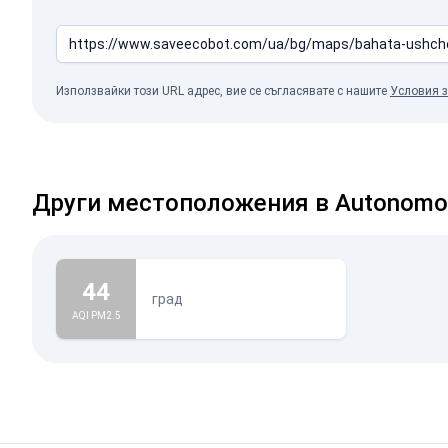
Използвайки този URL адрес, вие се съгласявате с нашите
Условия з
Други местоположения в Autonomous
44
град
AQI PM2.5