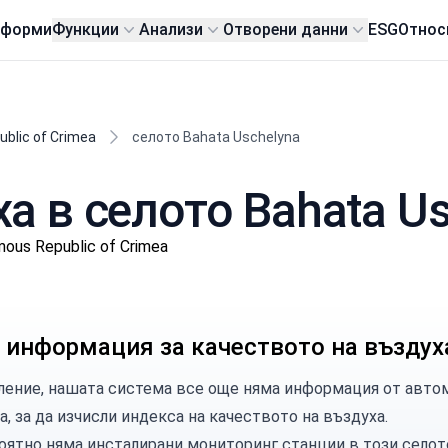
тформи
Функции
Анализи
Отворени данни
ESG
Относ
blic of Crimea
селото Bahata Uschelyna
а в селото Bahata U
mous Republic of Crimea
 информация за качеството на въздух
ление, нашата система все още няма информация от автом
a, за да изчисли индекса на качеството на въздуха.
оятно няма инсталирани мониторинг станции в този селот