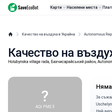
SaveEcoBot
Карти
Населени места
Пла
Качество на въздуха в Украйна
Autonomous Repu
Качество на въздух
Holubynska village rada, Бахчисарайський район, Autono
Няма
?
За съжа
Uschelyn
AQI PM2.5
Най-вер