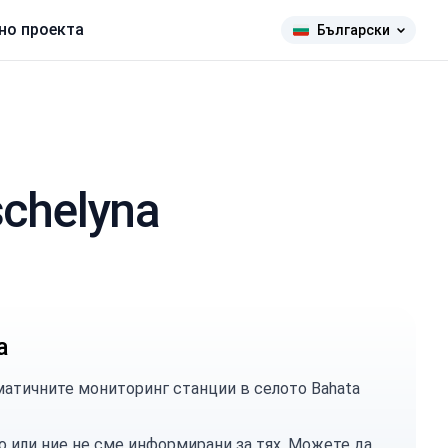
но проекта
Български
schelyna
а
атичните мониторинг станции в селото Bahata
о или ние не сме информирани за тях. Можете
да