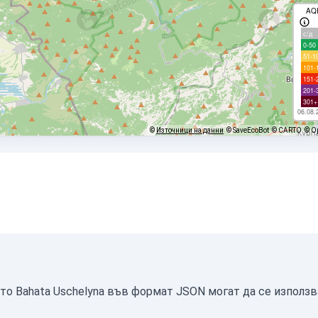
AQ
с/д
0-50
51-1
101-
151-
201-
301+
06.08.
©
Източници на данни
© SaveEcoBot
© CARTO
© O
то Bahata Uschelyna във формат JSON могат да се използв