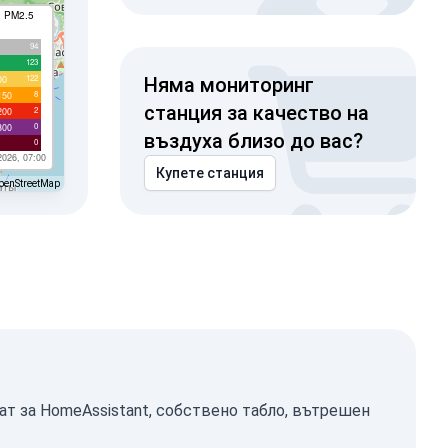
I PM2.5
94
123
122
00
Няма мониторинг
8
150
станция за качество на
2
200
0
300
въздуха близо до вас?
0
2026, 07:00
Купете станция
penStreetMap
ат за HomeAssistant, собствено табло, вътрешен