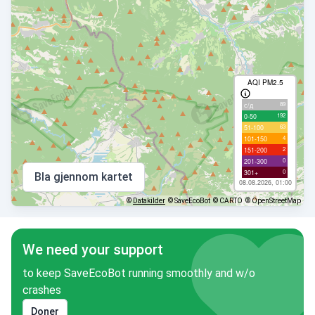
AQI PM2.5
89
с/д
192
0-50
63
51-100
4
101-150
2
151-200
0
201-300
0
301+
Bla gjennom kartet
08.08.2026, 01:00
©
Datakilder
© SaveEcoBot
© CARTO
© OpenStreetMap
We need your support
to keep SaveEcoBot running smoothly and w/o
crashes
Doner