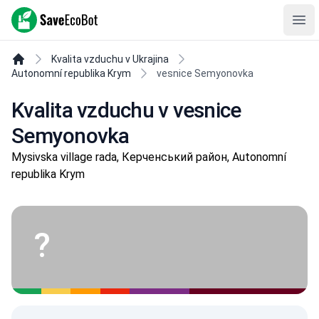
SaveEcoBot
Ope
Kvalita vzduchu v Ukrajina
Autonomní republika Krym
vesnice Semyonovka
Kvalita vzduchu v vesnice
Semyonovka
Mysivska village rada, Керченський район, Autonomní
republika Krym
?