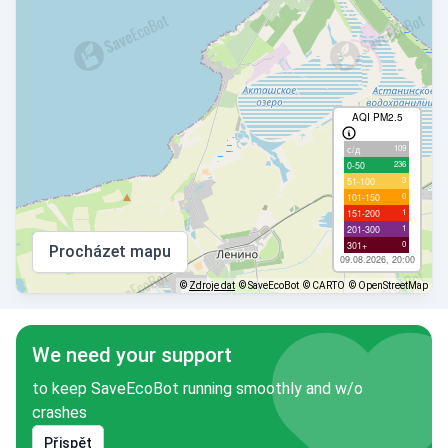
AQI PM2.5
109
с/д
236
0-50
3
51-100
0
101-150
1
151-200
1
201-300
0
301+
Procházet mapu
09.08.2026, 20:00
©
Zdroje dat
© SaveEcoBot
© CARTO
© OpenStreetMap
We need your support
to keep SaveEcoBot running smoothly and w/o
crashes
Přispět