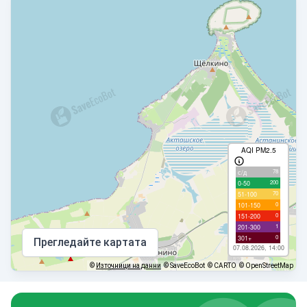
AQI PM2.5
78
с/д
200
0-50
70
51-100
0
101-150
0
151-200
1
201-300
0
301+
Прегледайте картата
07.08.2026, 14:00
©
Източници на данни
© SaveEcoBot
© CARTO
© OpenStreetMap