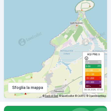
AQI PM2.5
100
с/д
215
0-50
33
51-100
1
101-150
1
151-200
0
201-300
0
301+
Sfoglia la mappa
08.08.2026, 07:00
©
Fonti di Dati
© SaveEcoBot
© CARTO
© OpenStreetMap