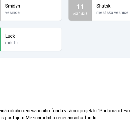
11
Smidyn
Shatsk
vesnice
městská vesnice
AQI PM2.5
Luck
město
ezinárodního renesančního fondu v rámci projektu "Podpora ot
it s postojem Mezinárodního renesančního fondu.