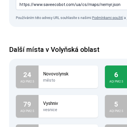
Používáním této adresy URL souhlasíte s našimi
Podmínkami použití
a
Další místa v Volyňská oblast
24
6
Novovolynsk
město
AQI PM2.5
AQI PM2.5
79
5
Vyshniv
vesnice
AQI PM2.5
AQI PM2.5