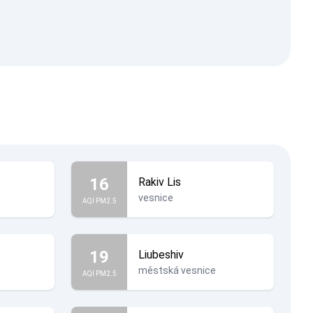
16
Rakiv Lis
vesnice
AQI PM2.5
19
Liubeshiv
městská vesnice
AQI PM2.5