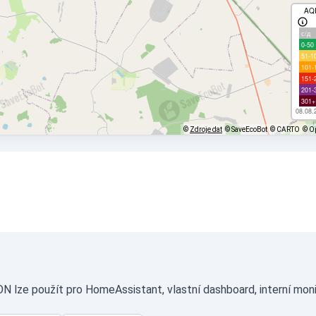
AQ
с/д
0-50
51-1
101-
151-
201-
301+
08.08.
©
Zdroje dat
© SaveEcoBot
© CARTO
© O
N lze použít pro HomeAssistant, vlastní dashboard, interní mon