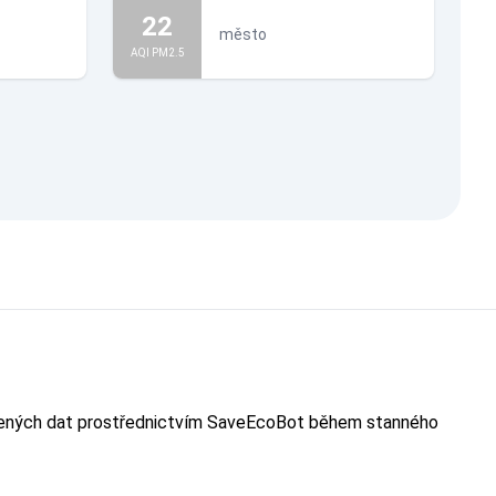
22
město
AQI PM2.5
evřených dat prostřednictvím SaveEcoBot během stanného