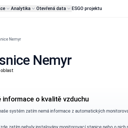
kce
Analytika
Otevřená data
ESG
O projektu
snice Nemyr
esnice Nemyr
 oblast
 informace o kvalitě vzduchu
naše systém zatím nemá informace z automatických monitorovac
 zde zatím nebyly instalovány monitorovací stanice nebo o nic