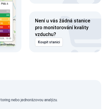
I PM2.5
101
240
8
00
Není u vás žádná stanice
0
150
pro monitorování kvality
0
200
1
300
vzduchu?
0
2026, 19:00
Koupit stanici
penStreetMap
itoring nebo jednorázovou analýzu.