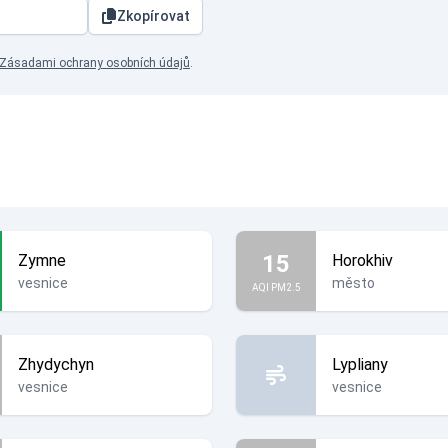
Zkopírovat
Zásadami ochrany osobních údajů
.
15
Zymne
Horokhiv
vesnice
město
AQI PM2.5
Zhydychyn
Lypliany
vesnice
vesnice