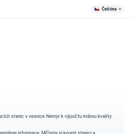
Čeština
ích stanic v vesnice Nemyr k výpočtu indexu kvality
h nemáme informace. Můžete si
koupit stanici
a