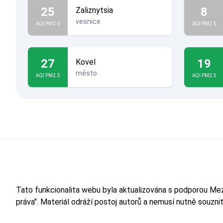
25
8
Zaliznytsia
vesnice
AQI PM2.5
AQI PM2.5
27
19
Kovel
město
AQI PM2.5
AQI PM2.5
Tato funkcionalita webu byla aktualizována s podporou M
práva". Materiál odráží postoj autorů a nemusí nutně souzn