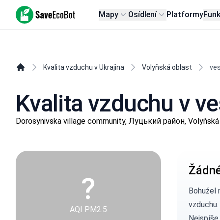
SaveEcoBot
Mapy
Osídlení
Platformy
Fun
Kvalita vzduchu v Ukrajina
Volyňská oblast
ve
Kvalita vzduchu v v
Dorosynivska village community, Луцький район, Volyňská
Žádné
?
Bohužel 
vzduchu.
AQI PM2.5
Nejspíše