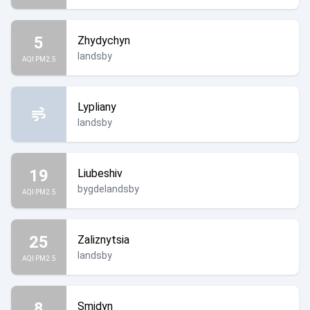
5
Zhydychyn
landsby
AQI PM2.5
Lypliany
landsby
19
Liubeshiv
bygdelandsby
AQI PM2.5
25
Zaliznytsia
landsby
AQI PM2.5
8
Smidyn