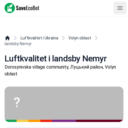
SaveEcoBot
Ope
Luftkvalitet i Ukraina
Volyn oblast
landsby Nemyr
Luftkvalitet i landsby Nemyr
Dorosynivska village community, Луцький район, Volyn
oblast
?