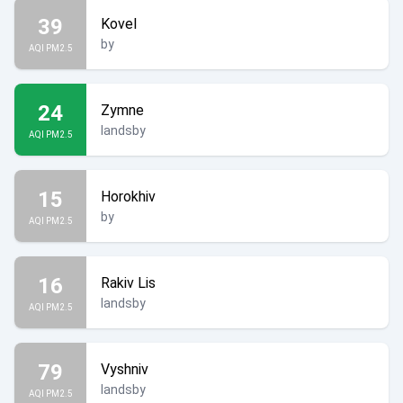
39
Kovel
by
AQI PM2.5
24
Zymne
landsby
AQI PM2.5
15
Horokhiv
by
AQI PM2.5
16
Rakiv Lis
landsby
AQI PM2.5
79
Vyshniv
landsby
AQI PM2.5