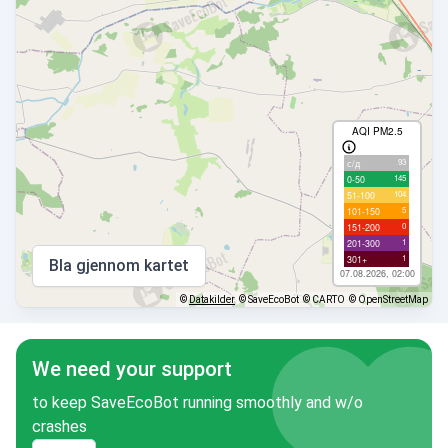
AQI PM2.5
93
с/д
145
0-50
104
51-100
5
101-150
0
151-200
1
201-300
1
301+
Bla gjennom kartet
07.08.2026, 02:00
©
Datakilder
© SaveEcoBot
© CARTO
© OpenStreetMap
We need your support
to keep SaveEcoBot running smoothly and w/o
crashes