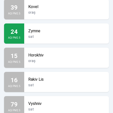
39
Kovel
oraș
AQI PM2.5
24
Zymne
sat
AQI PM2.5
15
Horokhiv
oraș
AQI PM2.5
16
Rakiv Lis
sat
AQI PM2.5
79
Vyshniv
sat
AQI PM2.5