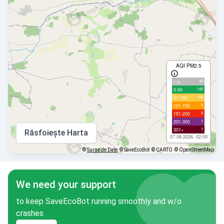
AQI PM2.5
93
с/д
145
0-50
104
51-100
5
101-150
0
151-200
1
201-300
1
301+
Răsfoiește Harta
07.08.2026, 02:00
©
Surse de Date
© SaveEcoBot
© CARTO
© OpenStreetMap
We need your support
to keep SaveEcoBot running smoothly and w/o
crashes