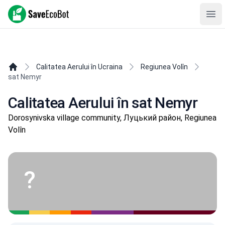
SaveEcoBot
Ope
Calitatea Aerului în Ucraina
Regiunea Volîn
sat Nemyr
Calitatea Aerului în sat Nemyr
Dorosynivska village community, Луцький район, Regiunea
Volîn
?