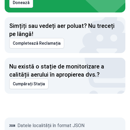
Donează
Simțiți sau vedeți aer poluat? Nu treceți
pe lângă!
Completează Reclamația
Nu există o stație de monitorizare a
calității aerului în apropierea dvs.?
Cumpărați Stația
Datele localității în format JSON