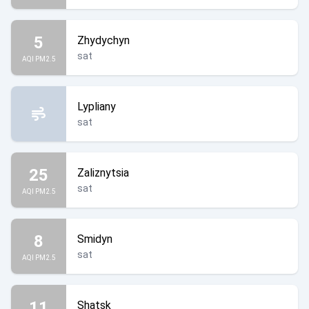
5
Zhydychyn
sat
AQI PM2.5
Lypliany
sat
25
Zaliznytsia
sat
AQI PM2.5
8
Smidyn
sat
AQI PM2.5
11
Shatsk