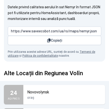
Datele privind calitatea aerului în sat Nemyr în format JSON
pot fi utilizate pentru HomeAssistant, dashboarduri proprii,
monitorizare internă sau analiză punctuală.
Copiați
Prin utilizarea acestei adrese URL, sunteți de acord cu
Termenii de
utilizare
și
Politica de confidențialitate
noastre.
Alte Locații din Regiunea Volîn
24
Novovolynsk
oraș
AQI PM2.5