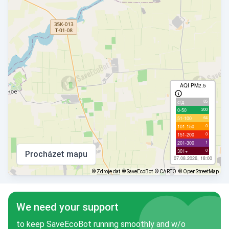
AQI PM2.5
85
с/д
200
0-50
64
51-100
0
101-150
0
151-200
1
201-300
0
301+
Procházet mapu
07.08.2026, 18:00
©
Zdroje dat
© SaveEcoBot
© CARTO
© OpenStreetMap
We need your support
to keep SaveEcoBot running smoothly and w/o