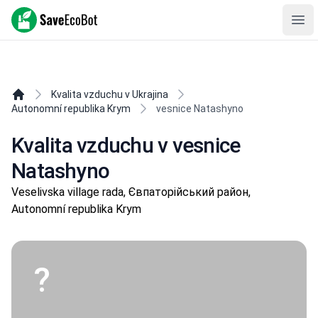
SaveEcoBot
Ope
Kvalita vzduchu v Ukrajina
Autonomní republika Krym
vesnice Natashyno
Kvalita vzduchu v vesnice
Natashyno
Veselivska village rada, Євпаторійський район,
Autonomní republika Krym
?