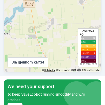
AQI PM2.5
92
с/д
145
0-50
105
51-100
4
101-150
2
151-200
1
201-300
0
301+
Bla gjennom kartet
07.08.2026, 00:00
©
Datakilder
© SaveEcoBot
© CARTO
© OpenStreetMap
We need your support
to keep SaveEcoBot running smoothly and w/o
crashes