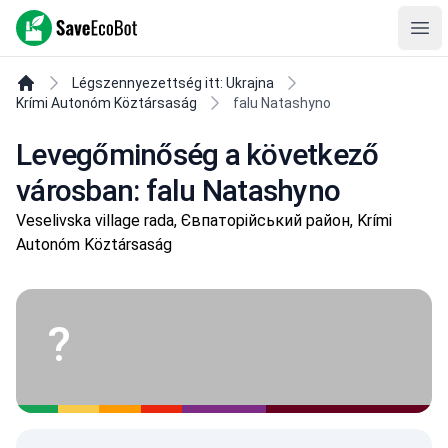
SaveEcoBot
Ope
Légszennyezettség itt: Ukrajna
Krími Autonóm Köztársaság
falu Natashyno
Levegőminőség a következő
városban: falu Natashyno
Veselivska village rada, Євпаторійський район, Krími
Autonóm Köztársaság
?