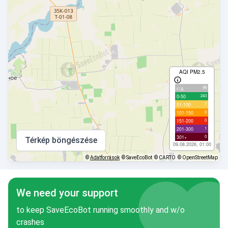
AQI PM2.5
99
с/д
243
0-50
7
51-100
0
101-150
0
151-200
1
201-300
0
301+
Térkép böngészése
09.08.2026, 01:00
©
Adatforrások
© SaveEcoBot
© CARTO
© OpenStreetMap
We need your support
to keep SaveEcoBot running smoothly and w/o
crashes