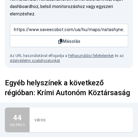
dashboardhoz, belső monitorozáshoz vagy egyszeri
elemzéshez.
Másolás
Az URL használatával elfogadja a
Felhasználási feltételeinket
és az
Adatvédelmi szabályzatunkat
.
Egyéb helyszínek a következő
régióban: Krími Autonóm Köztársaság
44
város
AQI PM2.5