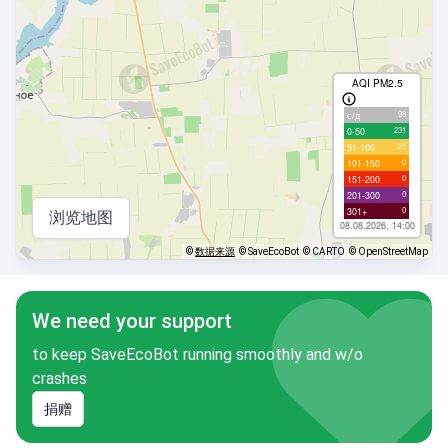
AQI PM2.5
98
с/д
231
0-50
21
51-100
0
101-150
0
151-200
0
201-300
0
301+
浏览地图
08.08.2026, 14:00
©
数据来源
© SaveEcoBot
© CARTO
© OpenStreetMap
We need your support
to keep SaveEcoBot running smoothly and w/o
crashes
捐赠