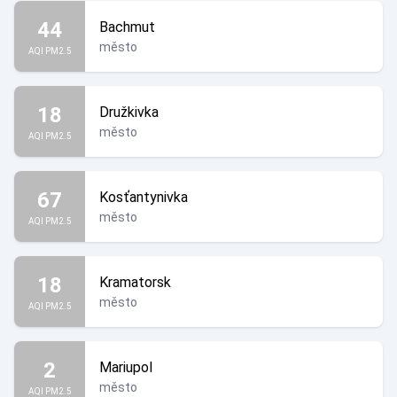
44
Bachmut
město
AQI PM2.5
18
Družkivka
město
AQI PM2.5
67
Kosťantynivka
město
AQI PM2.5
18
Kramatorsk
město
AQI PM2.5
2
Mariupol
město
AQI PM2.5