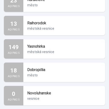
23
město
AQI PM2.5
13
Raihorodok
městská vesnice
AQI PM2.5
149
Yasnohirka
městská vesnice
AQI PM2.5
18
Dobropillia
město
AQI PM2.5
0
Novoluhanske
vesnice
AQI PM2.5