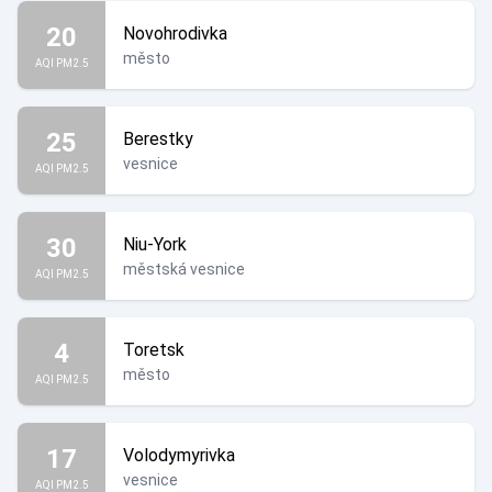
20
Novohrodivka
město
AQI PM2.5
25
Berestky
vesnice
AQI PM2.5
30
Niu-York
městská vesnice
AQI PM2.5
4
Toretsk
město
AQI PM2.5
17
Volodymyrivka
vesnice
AQI PM2.5