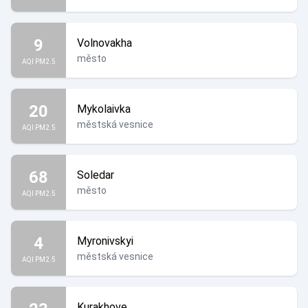
9
Volnovakha
město
AQI PM2.5
20
Mykolaivka
městská vesnice
AQI PM2.5
68
Soledar
město
AQI PM2.5
4
Myronivskyi
městská vesnice
AQI PM2.5
Kurakhove