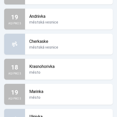
19
Andriivka
městská vesnice
AQI PM2.5
Cherkaske
městská vesnice
18
Krasnohorivka
město
AQI PM2.5
19
Marinka
město
AQI PM2.5
Illinivka