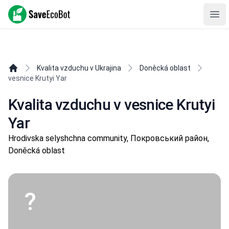
SaveEcoBot
Ope
Kvalita vzduchu v Ukrajina
Doněcká oblast
vesnice Krutyi Yar
Kvalita vzduchu v vesnice Krutyi
Yar
Hrodivska selyshchna community, Покровський район,
Doněcká oblast
?