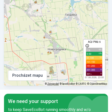
AQI PM2.5
101
с/д
175
0-50
73
51-100
1
101-150
0
151-200
0
201-300
0
301+
Procházet mapu
07.08.2026, 23:00
©
Zdroje dat
© SaveEcoBot
© CARTO
© OpenStreetMap
We need your support
to keep SaveEcoBot running smoothly and w/o