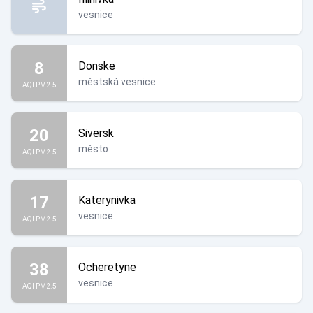
vesnice
8
Donske
městská vesnice
AQI PM2.5
20
Siversk
město
AQI PM2.5
17
Katerynivka
vesnice
AQI PM2.5
38
Ocheretyne
vesnice
AQI PM2.5