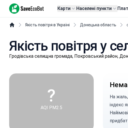
SaveEcoBot
Карти
Населені пункти
Пла
Якість повітря в Україні
Донецька область
Якість повітря у се
Гpoдівськa селищнa громада, Покровський район, До
Немає
?
На жаль,
індекс я
AQI PM2.5
Найімові
придбат