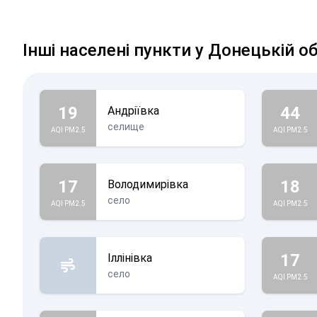
Інші населені пункти у Донецькій о
19
44
Андріївка
селище
AQI PM2.5
AQI PM2.5
17
18
Володимирівка
село
AQI PM2.5
AQI PM2.5
17
Іллінівка
село
AQI PM2.5