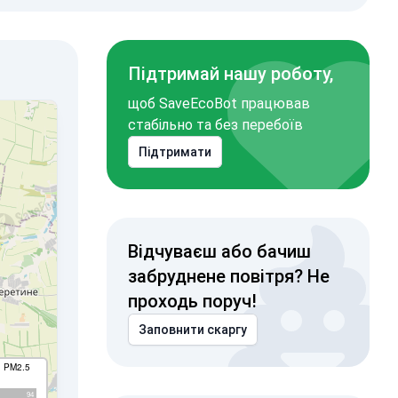
Підтримай нашу роботу,
щоб SaveEcoBot працював
стабільно та без перебоїв
Підтримати
Відчуваєш або бачиш
забруднене повітря? Не
проходь поруч!
Заповнити скаргу
I PM2.5
94