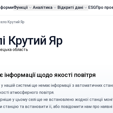
тформи
Функції
Аналітика
Відкриті дані
ESG
Про про
село Крутий Яр
лі Крутий Яр
нецька область
 інформації щодо якості повітря
 у нашій системі ще немає інформації з автоматичних стан
кості атмосферного повітря.
рніше у цьому селі ще не встановлено жодної станції моні
и станцію
та встановити її, або
повідомити нам
про наявні 