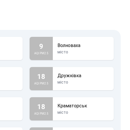
9
Волноваха
місто
AQI PM2.5
18
Дружківка
місто
AQI PM2.5
18
Краматорськ
місто
AQI PM2.5