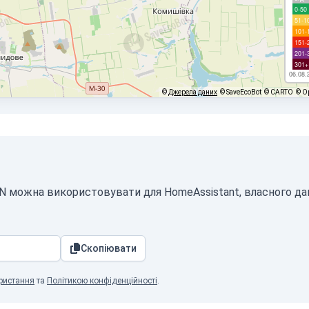
0-50
51-1
101-
151-
201-
301+
06.08.
©
Джерела даних
© SaveEcoBot
© CARTO
© O
SON можна використовувати для HomeAssistant, власного д
Скопіювати
ристання
та
Політикою конфіденційності
.