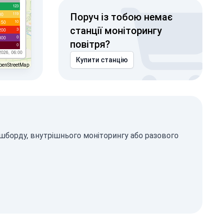
123
119
00
Поруч із тобою немає
10
150
станції моніторингу
3
200
0
300
повітря?
0
2026, 06:00
Купити станцію
penStreetMap
ашборду, внутрішнього моніторингу або разового