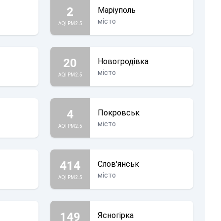
2
Маріуполь
місто
AQI PM2.5
20
Новогродівка
місто
AQI PM2.5
4
Покровськ
місто
AQI PM2.5
414
Слов'янськ
місто
AQI PM2.5
149
Ясногірка