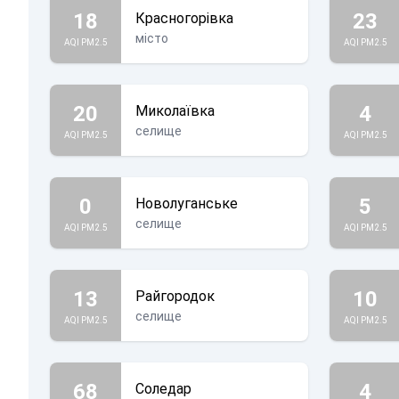
18
23
Красногорівка
місто
AQI PM2.5
AQI PM2.5
20
4
Миколаївка
селище
AQI PM2.5
AQI PM2.5
0
5
Новолуганське
селище
AQI PM2.5
AQI PM2.5
13
10
Райгородок
селище
AQI PM2.5
AQI PM2.5
68
4
Соледар