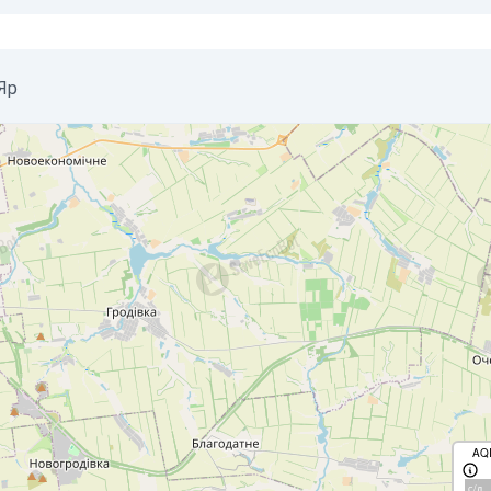
 Яр
AQ
с/д