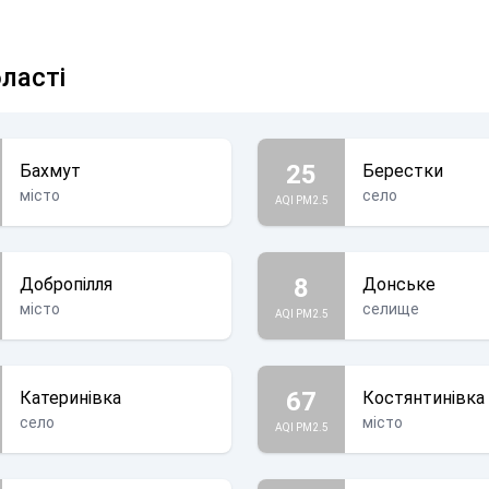
бласті
25
Бахмут
Берестки
місто
село
AQI PM2.5
8
Добропілля
Донське
місто
селище
AQI PM2.5
67
Катеринівка
Костянтинівка
село
місто
AQI PM2.5