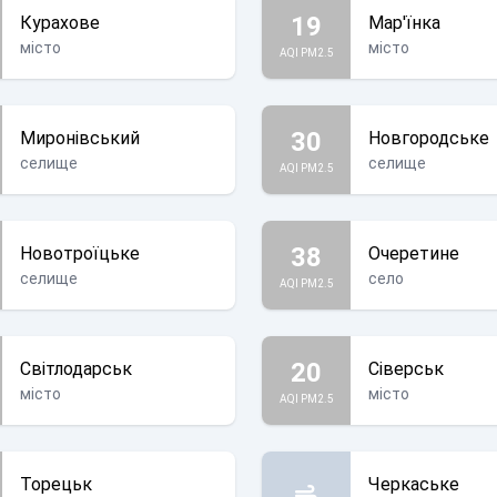
19
Курахове
Мар'їнка
місто
місто
AQI PM2.5
30
Миронівський
Новгородське
селище
селище
AQI PM2.5
38
Новотроїцьке
Очеретине
селище
село
AQI PM2.5
20
Світлодарськ
Сіверськ
місто
місто
AQI PM2.5
Торецьк
Черкаське