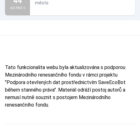
44
město
AQI PM2.5
Tato funkcionalita webu byla aktualizována s podporou
Mezinárodního renesančního fondu v rámci projektu
"Podpora otevřených dat prostřednictvím SaveEcoBot
během stanného práva". Materiál odráží postoj autorů a
nemusí nutně souznit s postojem Mezinárodního
renesančního fondu.