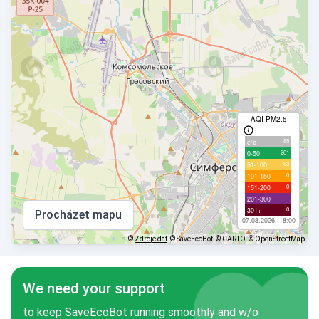
AQI PM2.5
85
с/д
201
0-50
63
51-100
0
101-150
0
151-200
1
201-300
0
301+
Procházet mapu
07.08.2026, 18:00
©
Zdroje dat
© SaveEcoBot
© CARTO
© OpenStreetMap
We need your support
to keep SaveEcoBot running smoothly and w/o