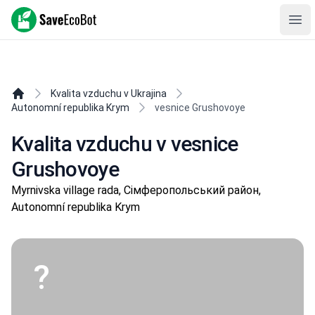
SaveEcoBot
Ope
Kvalita vzduchu v Ukrajina
Autonomní republika Krym
vesnice Grushovoye
Kvalita vzduchu v vesnice
Grushovoye
Myrnivska village rada, Сімферопольський район,
Autonomní republika Krym
?