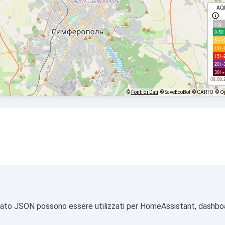
AQ
с/д
0-50
51-1
101-
151-
201-
301+
06.08.
©
Fonti di Dati
© SaveEcoBot
© CARTO
© O
 formato JSON possono essere utilizzati per HomeAssistant, dashbo