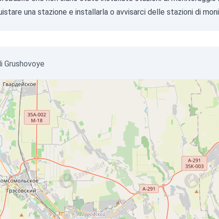
istare una stazione
e installarla o
avvisarci
delle stazioni di moni
_di Grushovoye