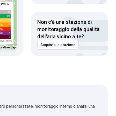
I PM2.5
98
185
65
00
Non c'è una stazione di
0
150
monitoraggio della qualità
0
200
1
300
dell'aria vicino a te?
0
2026, 18:00
Acquista la stazione
penStreetMap
ard personalizzate, monitoraggio interno o analisi una