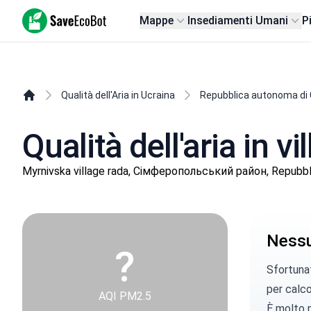
SaveEcoBot
Mappe
Insediamenti Umani
P
Qualità dell'Aria in Ucraina
Repubblica autonoma di
Qualità dell'aria in 
Myrnivska village rada, Сімферопольський район, Repubbl
Nessun
?
Sfortunat
per calcol
AQI PM2.5
È molto p