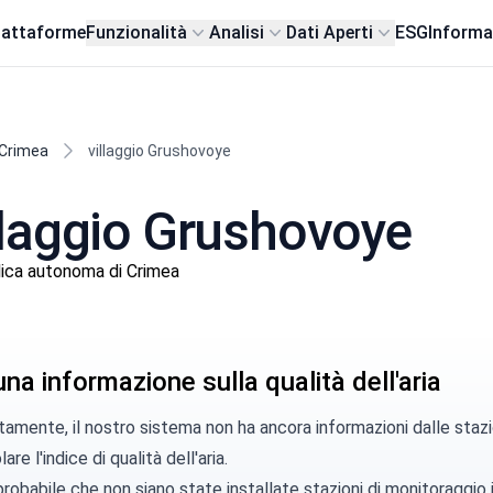
iattaforme
Funzionalità
Analisi
Dati Aperti
ESG
Informa
La Crimea è dell'Ucraina!
 Crimea
villaggio Grushovoye
villaggio Grushovoye
ica autonoma di Crimea
a informazione sulla qualità dell'aria
amente, il nostro sistema non ha ancora informazioni dalle stazi
are l'indice di qualità dell'aria.
robabile che non siano state installate stazioni di monitoraggio