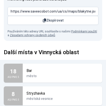
Zkopírovat
Používáním této adresy URL souhlasíte s našimi
Podmínkami použití
a
Zásadami ochrany osobních údajů
.
Další místa v Vinnycká oblast
18
Bar
město
AQI PM2.5
8
Stryzhavka
městská vesnice
AQI PM2.5