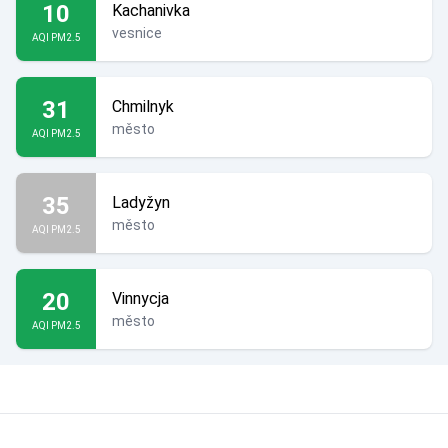
10
Kachanivka
vesnice
AQI PM2.5
31
Chmilnyk
město
AQI PM2.5
35
Ladyžyn
město
AQI PM2.5
20
Vinnycja
město
AQI PM2.5