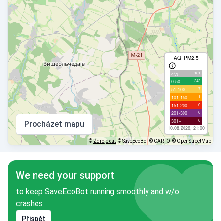
AQI PM2.5
101
с/д
242
0-50
7
51-100
1
101-150
0
151-200
0
201-300
0
301+
Procházet mapu
10.08.2026, 21:00
©
Zdroje dat
© SaveEcoBot
© CARTO
© OpenStreetMap
We need your support
to keep SaveEcoBot running smoothly and w/o
crashes
Přispět