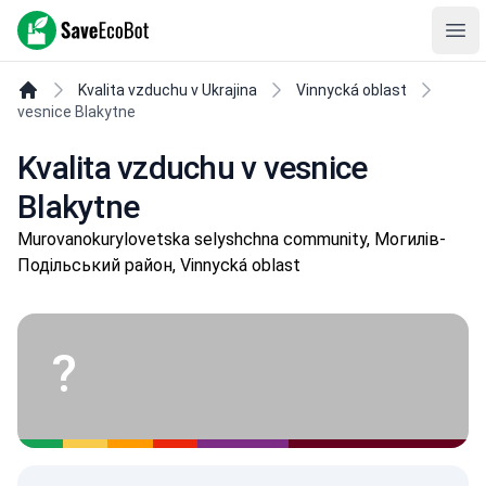
SaveEcoBot
Ope
Kvalita vzduchu v Ukrajina
Vinnycká oblast
vesnice Blakytne
Kvalita vzduchu v vesnice
Blakytne
Murovanokurylovetska selyshchna community, Могилів-
Подільський район, Vinnycká oblast
?