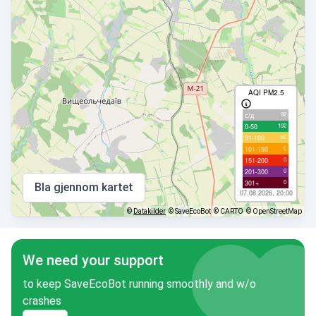
AQI PM2.5
92
с/д
192
0-50
66
51-100
0
101-150
0
151-200
0
201-300
0
301+
Bla gjennom kartet
07.08.2026, 20:00
©
Datakilder
© SaveEcoBot
© CARTO
© OpenStreetMap
We need your support
to keep SaveEcoBot running smoothly and w/o
crashes