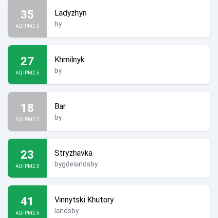
35
Ladyzhyn
by
AQI PM2.5
27
Khmilnyk
by
AQI PM2.5
18
Bar
by
AQI PM2.5
23
Stryzhavka
bygdelandsby
AQI PM2.5
41
Vinnytski Khutory
landsby
AQI PM2.5