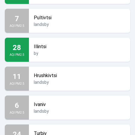
7
Pultivtsi
landsby
AQI PM2.5
28
Illintsi
by
AQI PM2.5
11
Hrushkivtsi
landsby
AQI PM2.5
6
Ivaniv
landsby
AQI PM2.5
24
Turbiv