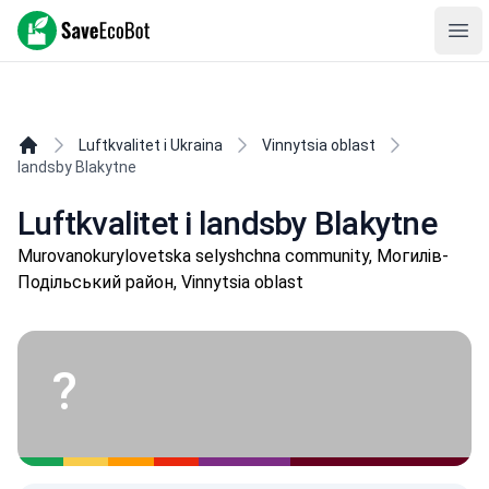
SaveEcoBot
Ope
Luftkvalitet i Ukraina
Vinnytsia oblast
landsby Blakytne
Luftkvalitet i landsby Blakytne
Murovanokurylovetska selyshchna community, Могилів-
Подільський район, Vinnytsia oblast
?