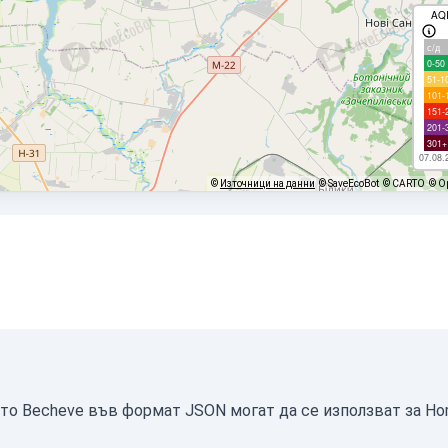
AQ
с/д
0-50
51-1
101-
151-
201-
301+
07.08.
©
Източници на данни
© SaveEcoBot
© CARTO
© O
ото Becheve във формат JSON могат да се използват за Ho