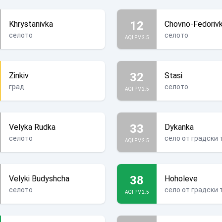
12
Khrystanivka
Chovno-Fedoriv
селото
селото
AQI PM2.5
32
Zinkiv
Stasi
град
селото
AQI PM2.5
33
Velyka Rudka
Dykanka
селото
село от градски 
AQI PM2.5
38
Velyki Budyshcha
Hoholeve
селото
село от градски 
AQI PM2.5