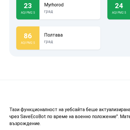
23
24
Myrhorod
град
AQI PM2.5
AQI PM2.5
86
Полтава
град
AQI PM2.5
Тази функционалност на уебсайта беше актуализиран
чрез SaveEcoBot по време на военно положение". Мат
възрождение.