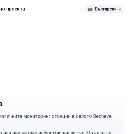
но проекта
Български
а
атичните мониторинг станции в селото Becheve,
о или ние не сме информирани за тях. Можете
да