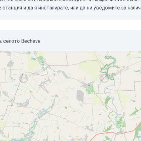
е станция
и да я инсталирате, или
да ни уведомите
за налич
в селото Becheve