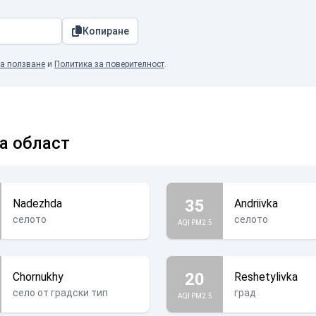
Копиране
а ползване
и
Политика за поверителност
.
а област
35
Nadezhda
Andriivka
селото
селото
AQI PM2.5
20
Chornukhy
Reshetylivka
село от градски тип
град
AQI PM2.5