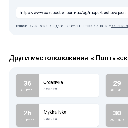
Използвайки този URL адрес, вие се съгласявате с нашите
Условия з
Други местоположения в Полтавск
36
29
Ordanivka
селото
AQI PM2.5
AQI PM2.5
26
30
Mykhailivka
селото
AQI PM2.5
AQI PM2.5