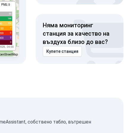
I PM2.5
94
144
102
00
Няма мониторинг
7
150
станция за качество на
0
200
2
300
въздуха близо до вас?
0
2026, 04:00
Купете станция
penStreetMap
meAssistant, собствено табло, вътрешен