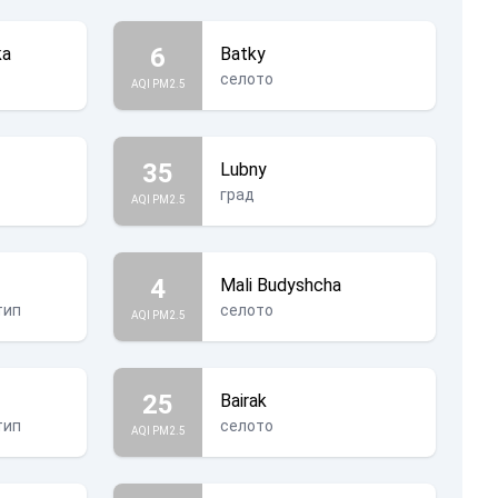
6
ka
Batky
селото
AQI PM2.5
35
Lubny
град
AQI PM2.5
4
Mali Budyshcha
тип
селото
AQI PM2.5
25
Bairak
тип
селото
AQI PM2.5