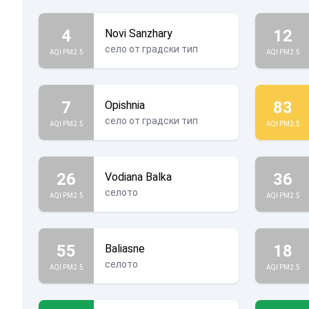
4
12
Novi Sanzhary
село от градски тип
AQI PM2.5
AQI PM2.5
7
83
Opishnia
село от градски тип
AQI PM2.5
AQI PM2.5
26
36
Vodiana Balka
селото
AQI PM2.5
AQI PM2.5
55
18
Baliasne
селото
AQI PM2.5
AQI PM2.5