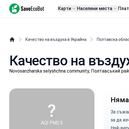
SaveEcoBot
Карти
Населени места
Пла
Качество на въздуха в Украйна
Полтавска обла
Качество на въздух
Novosanzharska selyshchna community, Полтавський ра
Няма
?
За съжа
за да из
AQI PM2.5
Най-вер