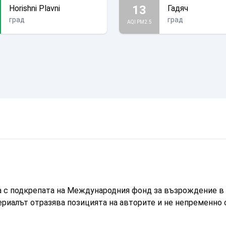
13
Horishni Plavni
Гадяч
град
град
AQI PM2.5
а с подкрепата на Международния фонд за възрождение в 
ериалът отразява позицията на авторите и не непременно