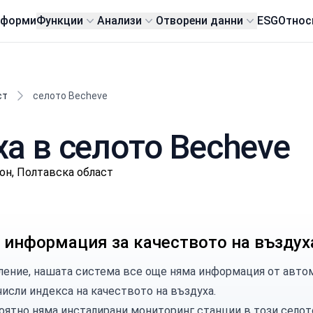
тформи
Функции
Анализи
Отворени данни
ESG
Относ
ст
селото Becheve
а в селото Becheve
йон, Полтавска област
 информация за качеството на въздух
ление, нашата система все още няма информация от автом
числи индекса на качеството на въздуха.
оятно няма инсталирани мониторинг станции в този селот