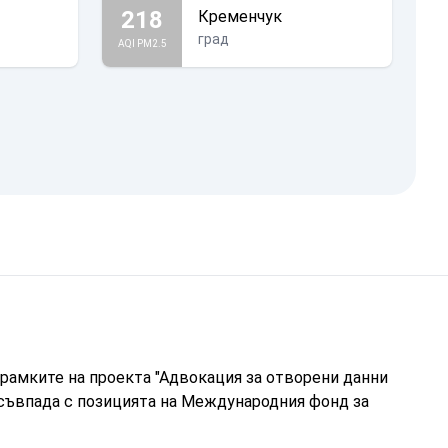
218
Кременчук
град
AQI PM2.5
рамките на проекта "Адвокация за отворени данни
 съвпада с позицията на Международния фонд за