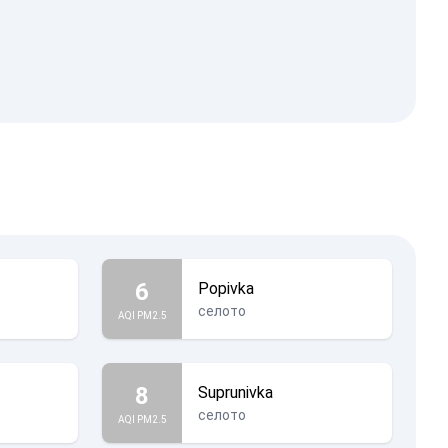
6
Popivka
селото
AQI PM2.5
8
Suprunivka
селото
AQI PM2.5