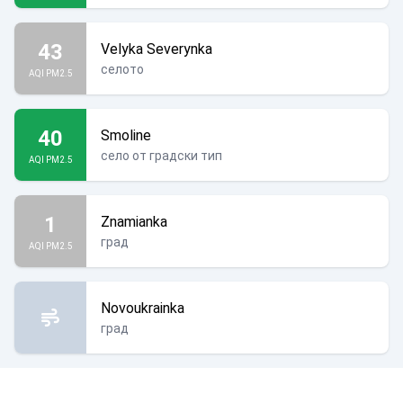
43
Velyka Severynka
селото
AQI PM2.5
40
Smoline
село от градски тип
AQI PM2.5
1
Znamianka
град
AQI PM2.5
Novoukrainka
град