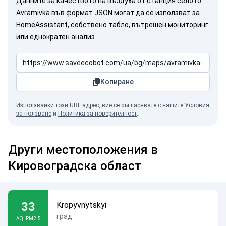
Данните за качеството на въздуха от станция селото
Avramivka във формат JSON могат да се използват за
HomeAssistant, собствено табло, вътрешен мониторинг
или еднократен анализ.
Копиране
Използвайки този URL адрес, вие се съгласявате с нашите
Условия
за ползване
и
Политика за поверителност
.
Други местоположения в
Кировоградска област
33
Kropyvnytskyi
град
AQI PM2.5