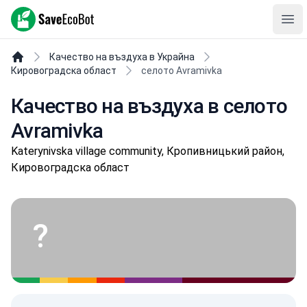
SaveEcoBot
Ope
Качество на въздуха в Украйна
Кировоградска област
селото Avramivka
Качество на въздуха в селото
Avramivka
Katerynivska village community, Кропивницький район,
Кировоградска област
?