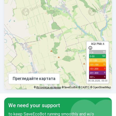
AQI PM2.5
93
с/д
124
0-50
119
51-100
10
101-150
3
151-200
0
201-300
0
301+
Прегледайте картата
06.08.2026, 06:00
©
Източници на данни
© SaveEcoBot
© CARTO
© OpenStreetMap
We need your support
to keep SaveEcoBot running smoothly and w/o