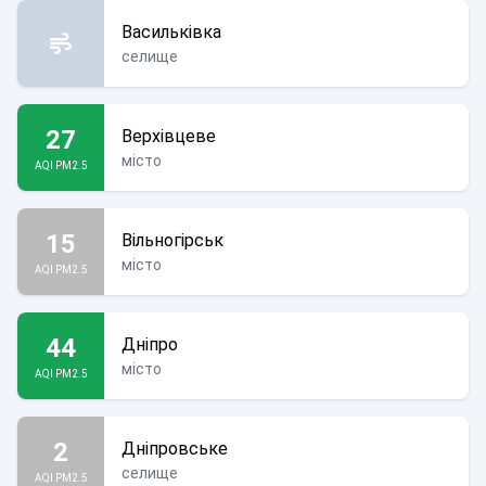
Васильківка
селище
27
Верхівцеве
місто
AQI PM2.5
15
Вільногірськ
місто
AQI PM2.5
44
Дніпро
місто
AQI PM2.5
2
Дніпровське
селище
AQI PM2.5