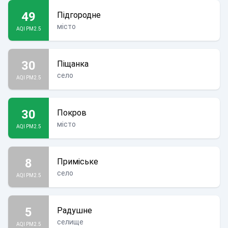
49
Підгородне
місто
AQI PM2.5
30
Піщанка
село
AQI PM2.5
30
Покров
місто
AQI PM2.5
8
Приміське
село
AQI PM2.5
5
Радушне
селище
AQI PM2.5