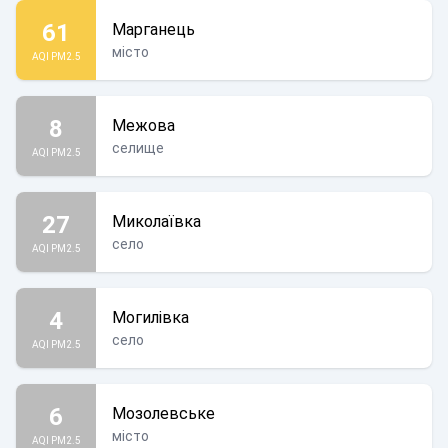
61
Марганець
місто
AQI PM2.5
8
Межова
селище
AQI PM2.5
27
Миколаївка
село
AQI PM2.5
4
Могилівка
село
AQI PM2.5
6
Мозолевське
місто
AQI PM2.5