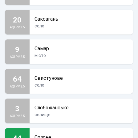
20
Саксагань
село
AQI PM2.5
9
Самар
місто
AQI PM2.5
64
Свистунове
село
AQI PM2.5
3
Слобожанське
селище
AQI PM2.5
Солоне