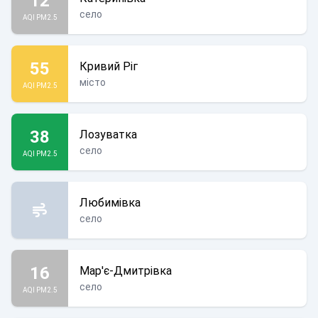
12
село
AQI PM2.5
55
Кривий Ріг
місто
AQI PM2.5
38
Лозуватка
село
AQI PM2.5
Любимівка
село
16
Мар'є-Дмитрівка
село
AQI PM2.5