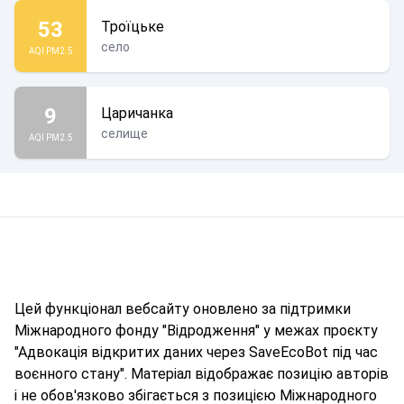
53
Троїцьке
село
AQI PM2.5
9
Царичанка
селище
AQI PM2.5
Цей функціонал вебсайту оновлено за підтримки
Міжнародного фонду "Відродження" у межах проєкту
"Адвокація відкритих даних через SaveEcoBot під час
воєнного стану". Матеріал відображає позицію авторів
і не обов'язково збігається з позицією Міжнародного