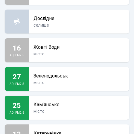
Дослідне
селище
16
Жовті Води
місто
AQI PM2.5
27
Зеленодольськ
місто
AQI PM2.5
25
Кам’янське
місто
AQI PM2.5
Катеринівка