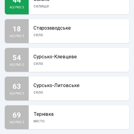
44
селище
AQI PM2.5
18
Старозаводське
село
AQI PM2.5
54
Сурсько-Клевцеве
село
AQI PM2.5
63
Сурсько-Литовське
село
AQI PM2.5
69
Тернівка
місто
AQI PM2.5