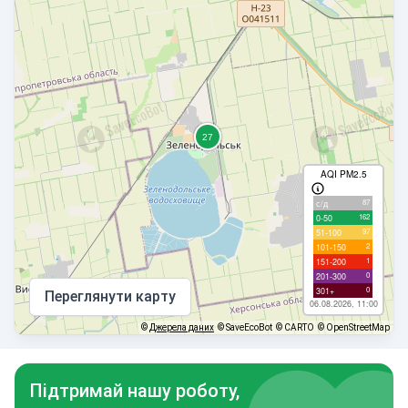
AQI PM2.5
87
с/д
162
0-50
97
51-100
2
101-150
1
151-200
0
201-300
0
301+
Переглянути карту
06.08.2026, 11:00
©
Джерела даних
© SaveEcoBot
© CARTO
© OpenStreetMap
Підтримай нашу роботу,