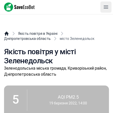
SaveEcoBot
Ope
Якість повітря в Україні
Дніпропетровська область
місто Зеленедольск
Якість повітря у місті
Зеленедольск
Зeлeнoдoльськa міська громада, Криворізький район,
Дніпропетровська область
5
AQI PM2.5
19 березня 2022, 14:00