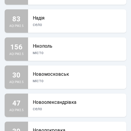
83
Надія
село
AQI PM2.5
156
Нікополь
місто
AQI PM2.5
30
Новомосковськ
місто
AQI PM2.5
47
Новоолександрівка
село
AQI PM2.5
Новопокровка