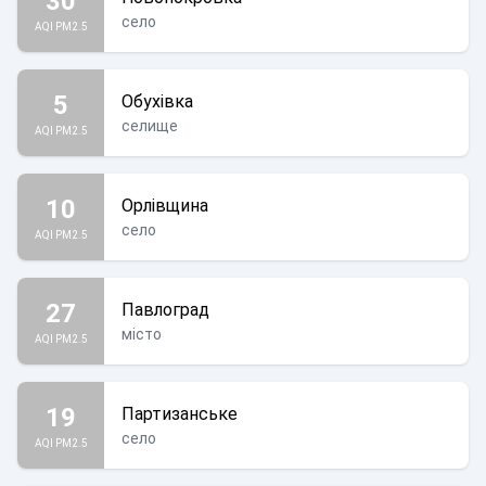
30
село
AQI PM2.5
5
Обухівка
селище
AQI PM2.5
10
Орлівщина
село
AQI PM2.5
27
Павлоград
місто
AQI PM2.5
19
Партизанське
село
AQI PM2.5