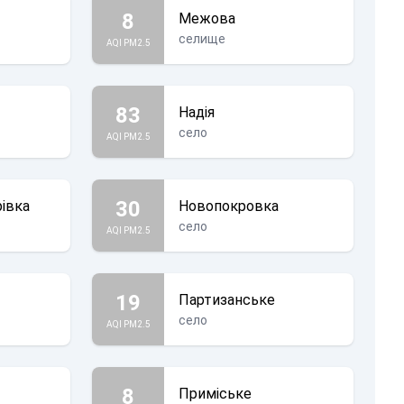
8
Межова
селище
AQI PM2.5
83
Надія
село
AQI PM2.5
30
івка
Новопокровка
село
AQI PM2.5
19
Партизанське
село
AQI PM2.5
8
Приміське