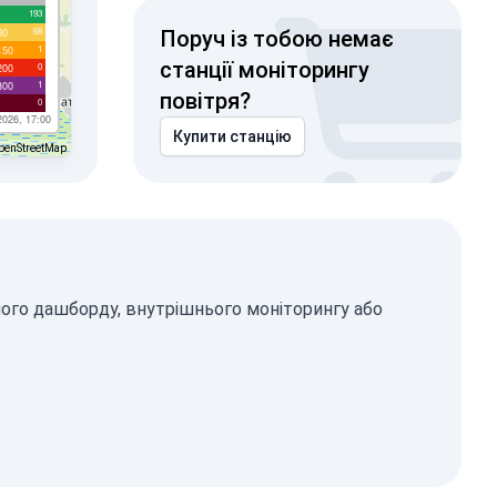
193
68
00
Поруч із тобою немає
1
150
станції моніторингу
0
200
1
300
повітря?
0
2026, 17:00
Купити станцію
penStreetMap
ного дашборду, внутрішнього моніторингу або