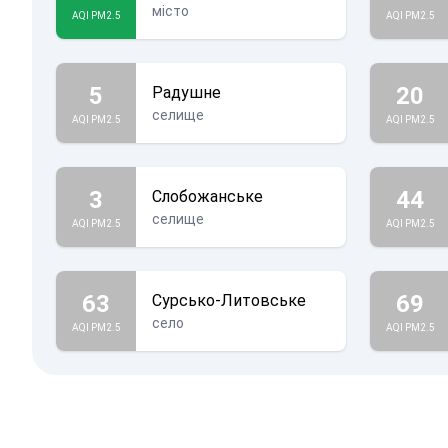
місто
AQI PM2.5
AQI PM2.5
5
20
Радушне
селище
AQI PM2.5
AQI PM2.5
3
44
Слобожанське
селище
AQI PM2.5
AQI PM2.5
63
69
Сурсько-Литовське
село
AQI PM2.5
AQI PM2.5