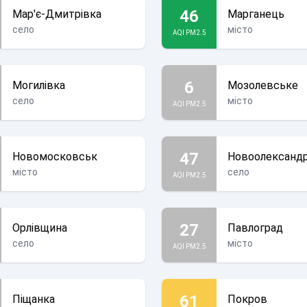
46
Мар'є-Дмитрівка
Марганець
село
місто
AQI PM2.5
6
Могилівка
Мозолевське
село
місто
AQI PM2.5
47
Новомосковськ
Новоолександр
місто
село
AQI PM2.5
27
Орлівщина
Павлоград
село
місто
AQI PM2.5
61
Піщанка
Покров