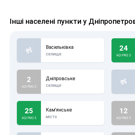
Інші населені пункти у Дніпропетро
24
Васильківка
селище
AQI PM2.5
2
Дніпровське
селище
AQI PM2.5
25
12
Кам’янське
місто
AQI PM2.5
AQI PM2.5