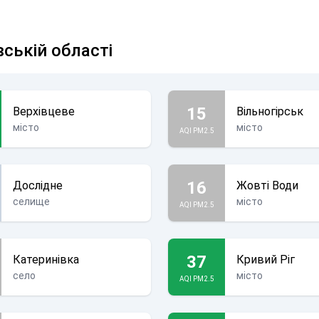
вській області
15
Верхівцеве
Вільногірськ
місто
місто
AQI PM2.5
16
Дослідне
Жовті Води
селище
місто
AQI PM2.5
37
Катеринівка
Кривий Ріг
село
місто
AQI PM2.5