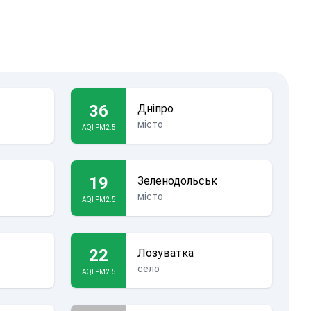
36
Дніпро
місто
AQI PM2.5
19
Зеленодольськ
місто
AQI PM2.5
22
Лозуватка
село
AQI PM2.5