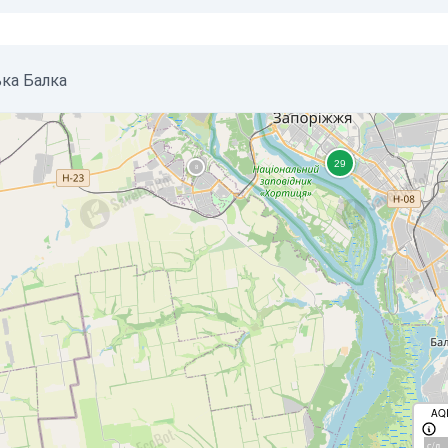
ька Балка
AQ
с/д