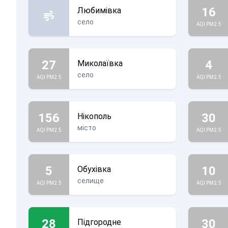
16
Любимівка
село
AQI PM2.5
27
4
Миколаївка
село
AQI PM2.5
AQI PM2.5
156
30
Нікополь
місто
AQI PM2.5
AQI PM2.5
5
10
Обухівка
селище
AQI PM2.5
AQI PM2.5
28
30
Підгородне