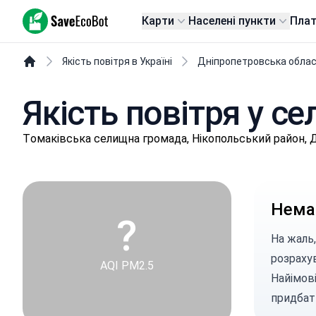
SaveEcoBot
Карти
Населені пункти
Пла
Якість повітря в Україні
Дніпропетровська обла
Якість повітря у се
Тoмaківськa селищнa громада, Нікопольський район, 
Немає
?
На жаль,
розраху
AQI PM2.5
Найімові
придбат