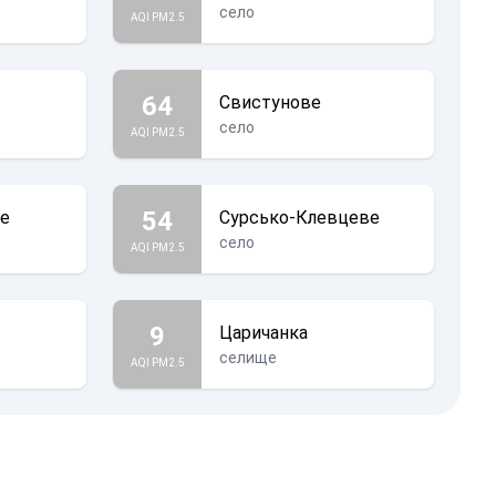
село
AQI PM2.5
64
Свистунове
село
AQI PM2.5
54
ке
Сурсько-Клевцеве
село
AQI PM2.5
9
Царичанка
селище
AQI PM2.5