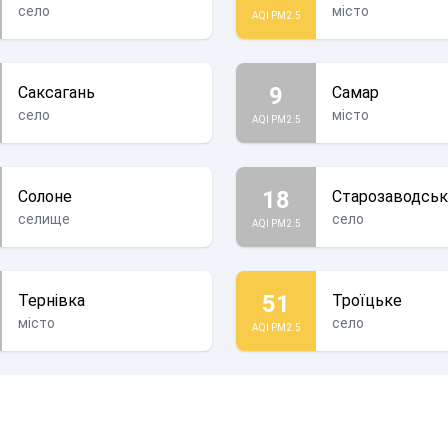
село
місто
AQI PM2.5
9
Саксагань
Самар
село
місто
AQI PM2.5
18
Солоне
Старозаводсь
селище
село
AQI PM2.5
51
Тернівка
Троїцьке
місто
село
AQI PM2.5