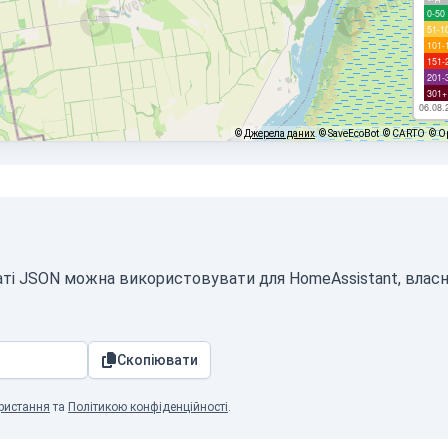
0-50
51-1
101-
151-
201-
301+
06.08.
©
Джерела даних
© SaveEcoBot
© CARTO
© O
рматі JSON можна використовувати для HomeAssistant, влас
Скопіювати
ристання
та
Політикою конфіденційності
.