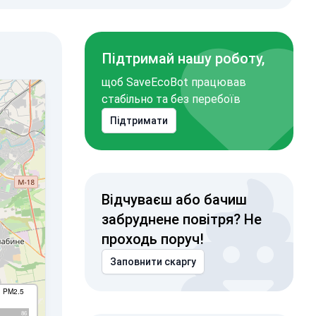
Підтримай нашу роботу,
щоб SaveEcoBot працював
стабільно та без перебоїв
Підтримати
Відчуваєш або бачиш
забруднене повітря? Не
проходь поруч!
Заповнити скаргу
I PM2.5
86