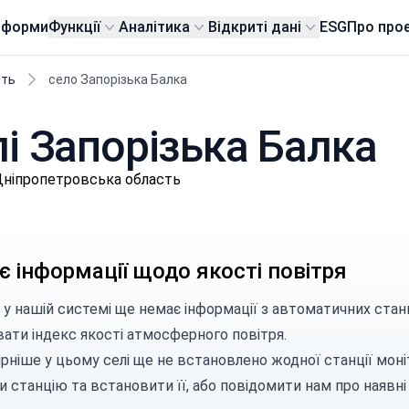
тформи
Функції
Аналітика
Відкриті дані
ESG
Про про
сть
село Запорізька Балка
лі Запорізька Балка
Дніпропетровська область
 інформації щодо якості повітря
 у нашій системі ще немає інформації з автоматичних станц
вати індекс якості атмосферного повітря.
рніше у цьому селі ще не встановлено жодної станції моні
и станцію
та встановити її, або
повідомити нам
про наявні 