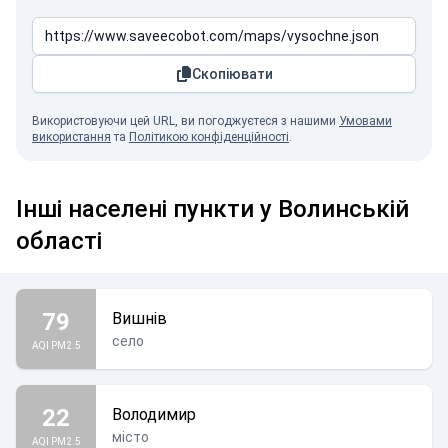
Скопіювати
Використовуючи цей URL, ви погоджуєтеся з нашими
Умовами
використання
та
Політикою конфіденційності
.
Інші населені пункти у Волинській
області
79
Вишнів
село
AQI PM2.5
22
Володимир
місто
AQI PM2.5