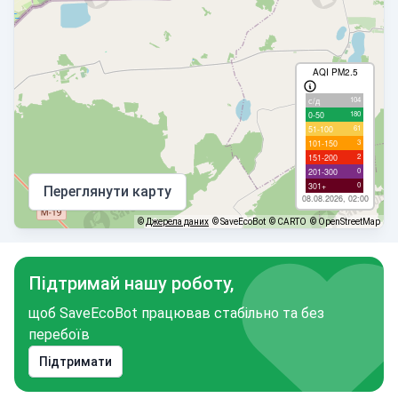
AQI PM2.5
104
с/д
180
0-50
61
51-100
3
101-150
2
151-200
0
201-300
0
301+
Переглянути карту
08.08.2026, 02:00
©
Джерела даних
© SaveEcoBot
© CARTO
© OpenStreetMap
Підтримай нашу роботу,
щоб SaveEcoBot працював стабільно та без
перебоїв
Підтримати