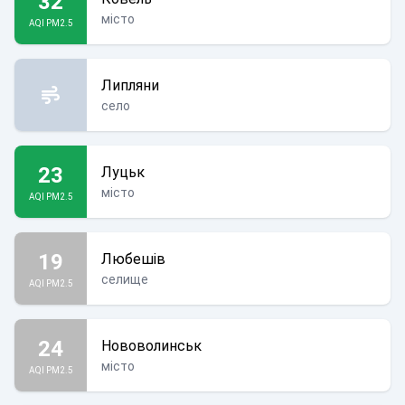
32
місто
AQI PM2.5
Липляни
село
23
Луцьк
місто
AQI PM2.5
19
Любешів
селище
AQI PM2.5
24
Нововолинськ
місто
AQI PM2.5