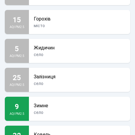
15
Горохів
місто
AQI PM2.5
5
Жидичин
село
AQI PM2.5
25
Залізниця
село
AQI PM2.5
9
Зимне
село
AQI PM2.5
Ковель