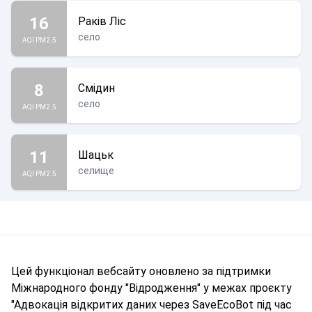
16
Раків Ліс
село
AQI PM2.5
8
Смідин
село
AQI PM2.5
11
Шацьк
селище
AQI PM2.5
Цей функціонал вебсайту оновлено за підтримки
Міжнародного фонду "Відродження" у межах проєкту
"Адвокація відкритих даних через SaveEcoBot під час