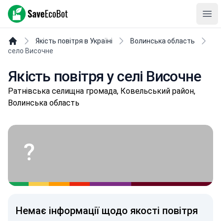
SaveEcoBot
Ope
Якість повітря в Україні
Волинська область
село Височне
Якість повітря у селі Височне
Рaтнівськa селищнa громада, Ковельський район,
Волинська область
?
Немає інформації щодо якості повітря