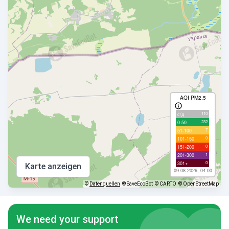
AQI PM2.5
110
с/д
232
0-50
7
51-100
0
101-150
0
151-200
1
201-300
0
301+
Karte anzeigen
09.08.2026, 04:00
©
Datenquellen
© SaveEcoBot
© CARTO
© OpenStreetMap
We need your support