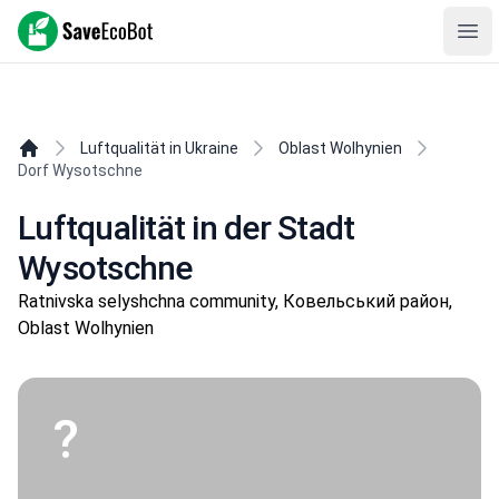
SaveEcoBot
Ope
Luftqualität in Ukraine
Oblast Wolhynien
Dorf Wysotschne
Luftqualität in der Stadt
Wysotschne
Ratnivska selyshchna community, Ковельський район,
Oblast Wolhynien
?