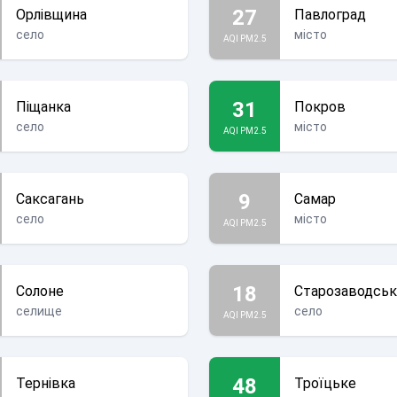
27
Орлівщина
Павлоград
село
місто
AQI PM2.5
31
Піщанка
Покров
село
місто
AQI PM2.5
9
Саксагань
Самар
село
місто
AQI PM2.5
18
Солоне
Старозаводсь
селище
село
AQI PM2.5
48
Тернівка
Троїцьке