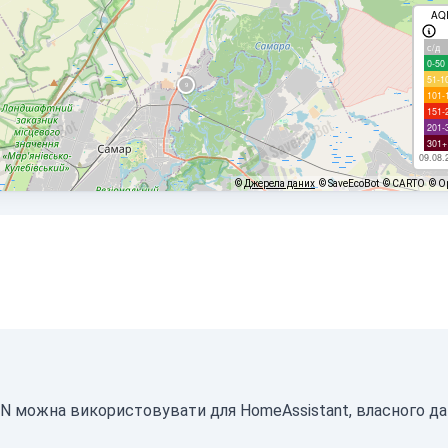
AQ
с/д
0-50
51-1
101-
151-
201-
301+
09.08.
©
Джерела даних
© SaveEcoBot
© CARTO
© O
SON можна використовувати для HomeAssistant, власного д