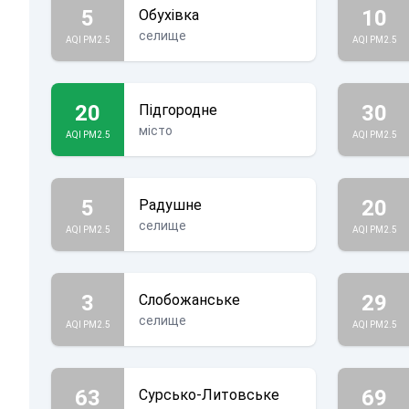
5
10
Обухівка
селище
AQI PM2.5
AQI PM2.5
20
30
Підгородне
місто
AQI PM2.5
AQI PM2.5
5
20
Радушне
селище
AQI PM2.5
AQI PM2.5
3
29
Слобожанське
селище
AQI PM2.5
AQI PM2.5
63
69
Сурсько-Литовське