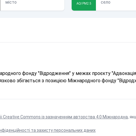
місто
село
AQI PM2.5
родного фонду "Відродження" у межах проєкту "Адвокація 
в'язково збігається з позицією Міжнародного фонду "Відрод
ії Creative Commons із зазначенням авторства 4.0 Міжнародна
, як
нфіденційності та захисту персональних даних