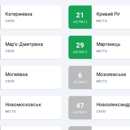
21
Катеринівка
Кривий Ріг
село
місто
AQI PM2.5
29
Мар'є-Дмитрівка
Марганець
село
місто
AQI PM2.5
6
Могилівка
Мозолевське
село
місто
AQI PM2.5
47
Новомосковськ
Новоолександр
місто
село
AQI PM2.5