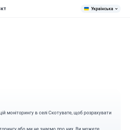
єкт
Українська
цій моніторингу в селі Скотувате, щоб розрахувати
торингу або ми не знаємо про них. Ви можете