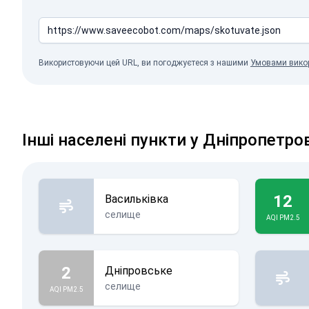
Використовуючи цей URL, ви погоджуєтеся з нашими
Умовами вико
Інші населені пункти у Дніпропетро
12
Васильківка
селище
AQI PM2.5
2
Дніпровське
селище
AQI PM2.5