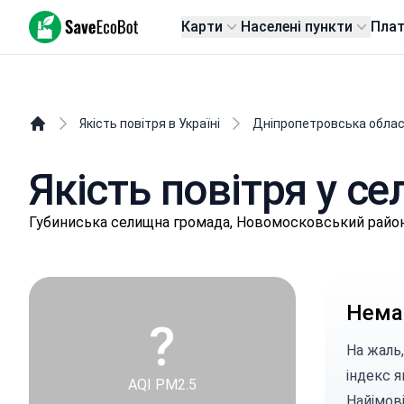
SaveEcoBot
Карти
Населені пункти
Пла
Якість повітря в Україні
Дніпропетровська обла
Якість повітря у се
Губиниськa селищнa громада, Новомосковський район
Немає
?
На жаль,
індекс я
AQI PM2.5
Найімові