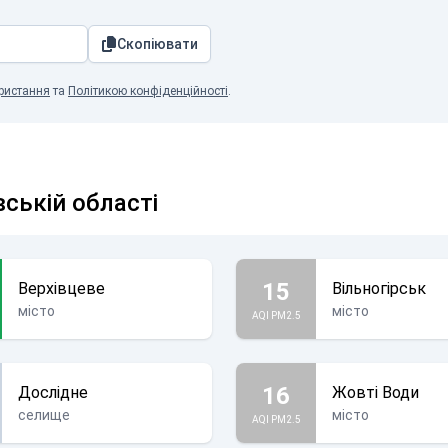
Скопіювати
ристання
та
Політикою конфіденційності
.
вській області
15
Верхівцеве
Вільногірськ
місто
місто
AQI PM2.5
16
Дослідне
Жовті Води
селище
місто
AQI PM2.5