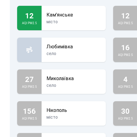
12
12
Кам’янське
місто
AQI PM2.5
AQI PM2.5
16
Любимівка
село
AQI PM2.5
27
4
Миколаївка
село
AQI PM2.5
AQI PM2.5
156
30
Нікополь
місто
AQI PM2.5
AQI PM2.5