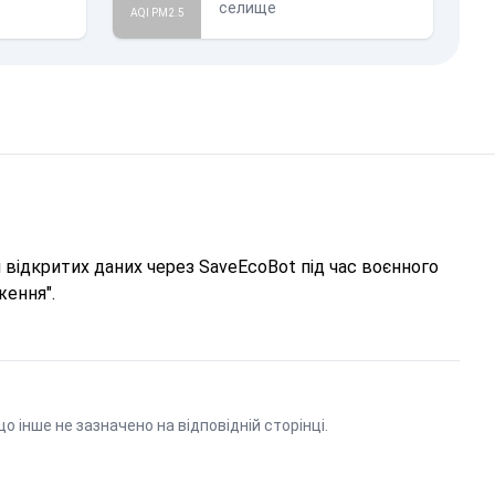
селище
AQI PM2.5
відкритих даних через SaveEcoBot під час воєнного
ження".
що інше не зазначено на відповідній сторінці.