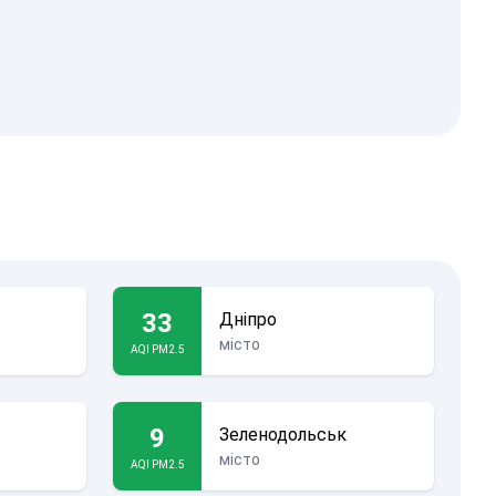
33
Дніпро
місто
AQI PM2.5
9
Зеленодольськ
місто
AQI PM2.5