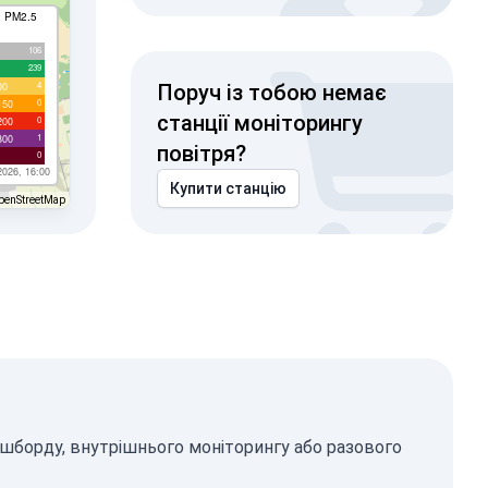
I PM2.5
106
239
4
00
Поруч із тобою немає
0
150
станції моніторингу
0
200
1
300
повітря?
0
2026, 16:00
Купити станцію
penStreetMap
ашборду, внутрішнього моніторингу або разового