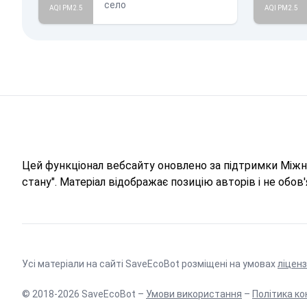
село
AQI PM2.5
AQI PM2.5
Цей функціонал вебсайту оновлено за підтримки Міжна
стану". Матеріал відображає позицію авторів і не обо
Усі матеріали на сайті SaveEcoBot розміщені на умовах
ліценз
© 2018-2026 SaveEcoBot –
Умови використання
–
Політика ко