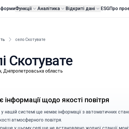
тформи
Функції
Аналітика
Відкриті дані
ESG
Про про
сть
село Скотувате
лі Скотувате
, Дніпропетровська область
 інформації щодо якості повітря
 у нашій системі ще немає інформації з автоматичних стан
кості атмосферного повітря.
рніше у цьому селі ще не встановлено жодної станції моні