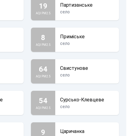
19
Партизанське
село
AQI PM2.5
8
Приміське
село
AQI PM2.5
64
Свистунове
село
AQI PM2.5
54
ке
Сурсько-Клевцеве
село
AQI PM2.5
9
Царичанка