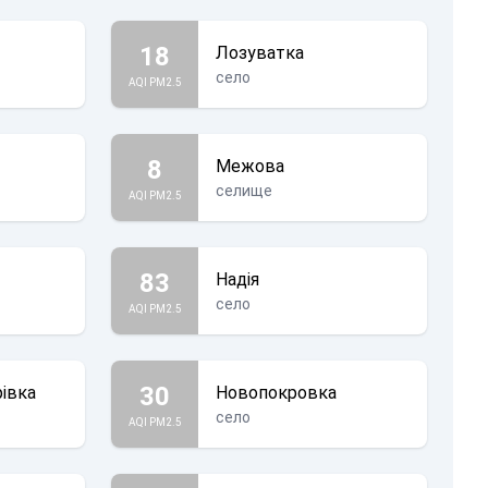
18
Лозуватка
село
AQI PM2.5
8
Межова
селище
AQI PM2.5
83
Надія
село
AQI PM2.5
30
івка
Новопокровка
село
AQI PM2.5