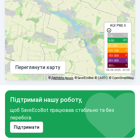
AQI PM2.5
111
с/д
231
0-50
7
51-100
0
101-150
0
151-200
1
201-300
0
301+
Переглянути карту
08.08.2026, 20:00
©
Джерела даних
© SaveEcoBot
© CARTO
© OpenStreetMap
Підтримай нашу роботу,
щоб SaveEcoBot працював стабільно та без
перебоїв
Підтримати