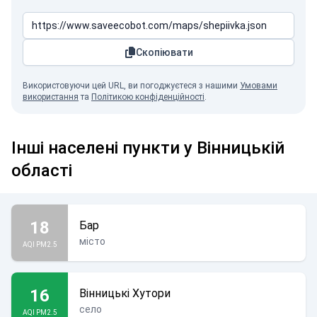
Скопіювати
Використовуючи цей URL, ви погоджуєтеся з нашими
Умовами
використання
та
Політикою конфіденційності
.
Інші населені пункти у Вінницькій
області
18
Бар
місто
AQI PM2.5
16
Вінницькі Хутори
село
AQI PM2.5