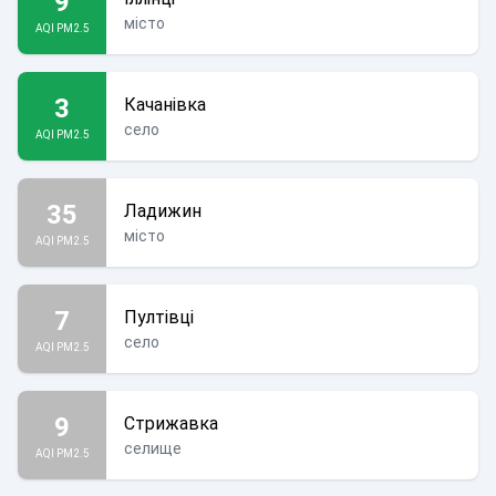
9
місто
AQI PM2.5
3
Качанівка
село
AQI PM2.5
35
Ладижин
місто
AQI PM2.5
7
Пултівці
село
AQI PM2.5
9
Стрижавка
селище
AQI PM2.5