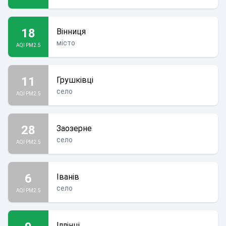
18
Вінниця
місто
AQI PM2.5
11
Грушківці
село
AQI PM2.5
28
Заозерне
село
AQI PM2.5
6
Іванів
село
AQI PM2.5
Іллінці