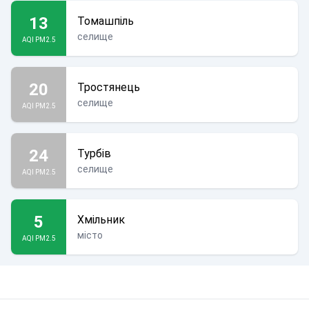
13
Томашпіль
селище
AQI PM2.5
20
Тростянець
селище
AQI PM2.5
24
Турбів
селище
AQI PM2.5
5
Хмільник
місто
AQI PM2.5