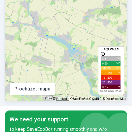
AQI PM2.5
94
с/д
147
0-50
101
51-100
5
101-150
1
151-200
1
201-300
0
301+
Procházet mapu
07.08.2026, 05:00
©
Zdroje dat
© SaveEcoBot
© CARTO
© OpenStreetMap
We need your support
to keep SaveEcoBot running smoothly and w/o