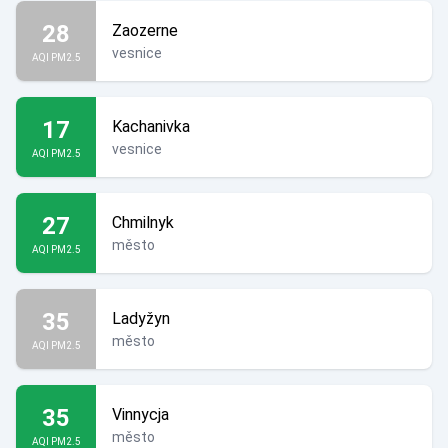
28
Zaozerne
vesnice
AQI PM2.5
17
Kachanivka
vesnice
AQI PM2.5
27
Chmilnyk
město
AQI PM2.5
35
Ladyžyn
město
AQI PM2.5
35
Vinnycja
město
AQI PM2.5