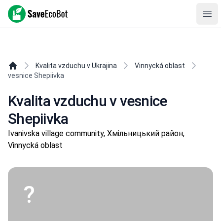
SaveEcoBot
Ope
Kvalita vzduchu v Ukrajina
Vinnycká oblast
vesnice Shepiivka
Kvalita vzduchu v vesnice
Shepiivka
Ivanivska village community, Хмільницький район,
Vinnycká oblast
?