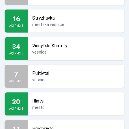
16
Stryzhavka
městská vesnice
AQI PM2.5
34
Vinnytski Khutory
vesnice
AQI PM2.5
7
Pultivtsi
vesnice
AQI PM2.5
20
Illintsi
město
AQI PM2.5
Hrushkivtsi