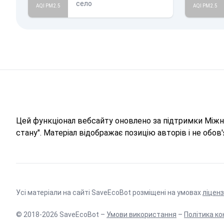
село
AQI PM2.5
AQI PM2.5
Цей функціонал вебсайту оновлено за підтримки Міжна
стану". Матеріал відображає позицію авторів і не обо
Усі матеріали на сайті SaveEcoBot розміщені на умовах
ліценз
© 2018-2026 SaveEcoBot –
Умови використання
–
Політика ко