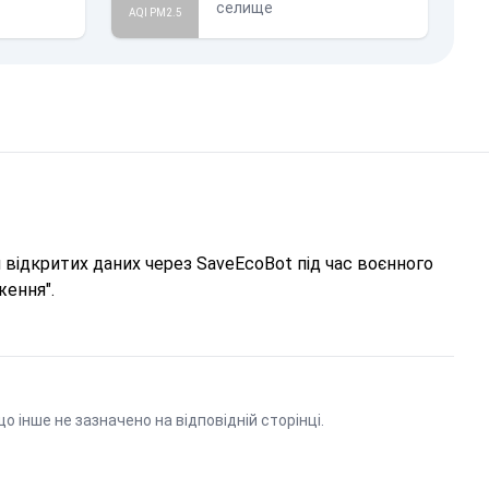
селище
AQI PM2.5
відкритих даних через SaveEcoBot під час воєнного
ження".
що інше не зазначено на відповідній сторінці.