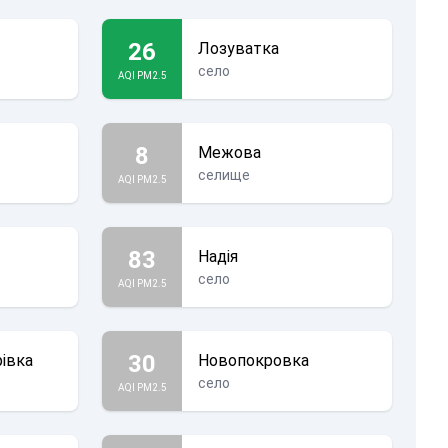
26
Лозуватка
село
AQI PM2.5
8
Межова
селище
AQI PM2.5
83
Надія
село
AQI PM2.5
30
івка
Новопокровка
село
AQI PM2.5