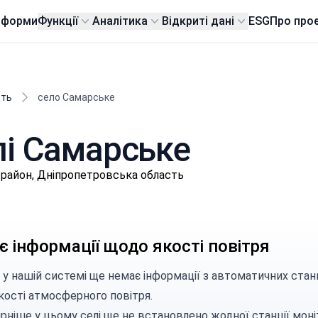
тформи
Функції
Аналітика
Відкриті дані
ESG
Про про
сть
село Самарське
елі Самарське
 район, Дніпропетровська область
 інформації щодо якості повітря
 у нашій системі ще немає інформації з автоматичних стан
кості атмосферного повітря.
рніше у цьому селі ще не встановлено жодної станції моні