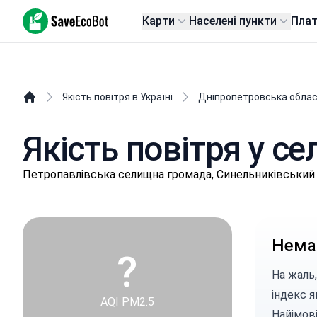
SaveEcoBot
Карти
Населені пункти
Пла
Якість повітря в Україні
Дніпропетровська обла
Якість повітря у с
Пeтpoпaвлівськa селищнa громада, Синельниківський
Немає
?
На жаль,
індекс я
AQI PM2.5
Найімові