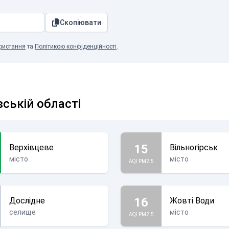
Скопіювати
ристання
та
Політикою конфіденційності
.
вській області
15
Верхівцеве
Вільногірськ
місто
місто
AQI PM2.5
16
Дослідне
Жовті Води
селище
місто
AQI PM2.5