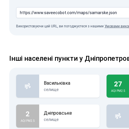
Використовуючи цей URL, ви погоджуєтеся з нашими
Умовами вико
Інші населені пункти у Дніпропетро
27
Васильківка
селище
AQI PM2.5
2
Дніпровське
селище
AQI PM2.5