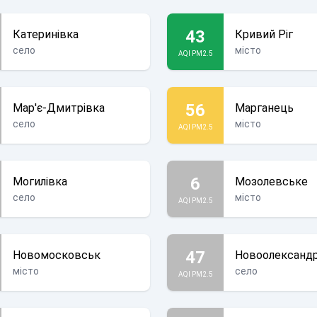
43
Катеринівка
Кривий Ріг
село
місто
AQI PM2.5
56
Мар'є-Дмитрівка
Марганець
село
місто
AQI PM2.5
6
Могилівка
Мозолевське
село
місто
AQI PM2.5
47
Новомосковськ
Новоолександр
місто
село
AQI PM2.5