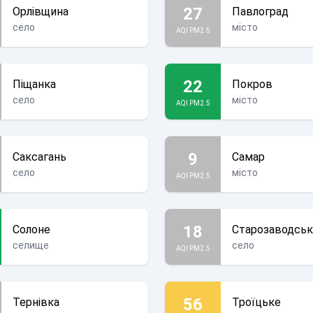
27
Орлівщина
Павлоград
село
місто
AQI PM2.5
22
Піщанка
Покров
село
місто
AQI PM2.5
9
Саксагань
Самар
село
місто
AQI PM2.5
18
Солоне
Старозаводсь
селище
село
AQI PM2.5
56
Тернівка
Троїцьке