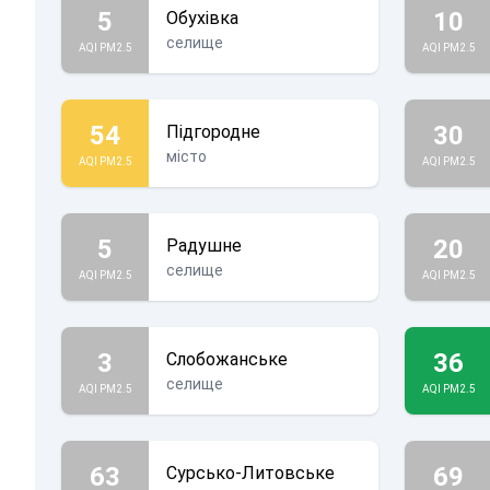
5
10
Обухівка
селище
AQI PM2.5
AQI PM2.5
54
30
Підгородне
місто
AQI PM2.5
AQI PM2.5
5
20
Радушне
селище
AQI PM2.5
AQI PM2.5
3
36
Слобожанське
селище
AQI PM2.5
AQI PM2.5
63
69
Сурсько-Литовське