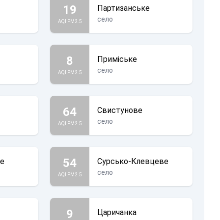
19
Партизанське
село
AQI PM2.5
8
Приміське
село
AQI PM2.5
64
Свистунове
село
AQI PM2.5
54
ке
Сурсько-Клевцеве
село
AQI PM2.5
9
Царичанка