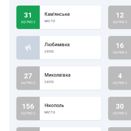
31
12
Кам’янське
місто
AQI PM2.5
AQI PM2.5
16
Любимівка
село
AQI PM2.5
27
4
Миколаївка
село
AQI PM2.5
AQI PM2.5
156
30
Нікополь
місто
AQI PM2.5
AQI PM2.5