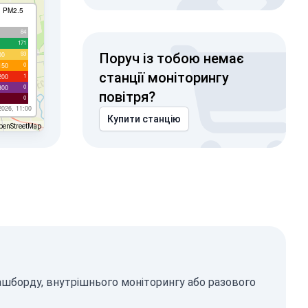
I PM2.5
84
171
93
00
Поруч із тобою немає
0
150
станції моніторингу
1
200
0
300
повітря?
0
2026, 11:00
Купити станцію
penStreetMap
ашборду, внутрішнього моніторингу або разового