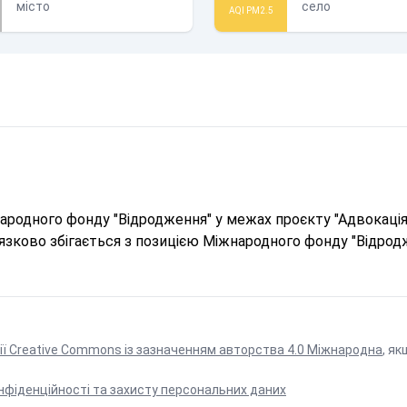
місто
село
AQI PM2.5
родного фонду "Відродження" у межах проєкту "Адвокація 
в'язково збігається з позицією Міжнародного фонду "Відрод
ії Creative Commons із зазначенням авторства 4.0 Міжнародна
, як
нфіденційності та захисту персональних даних