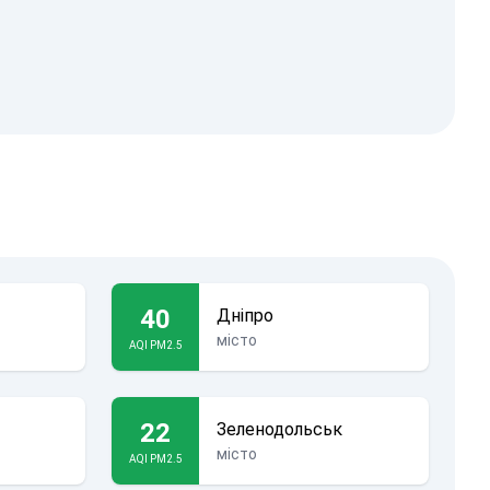
40
Дніпро
місто
AQI PM2.5
22
Зеленодольськ
місто
AQI PM2.5