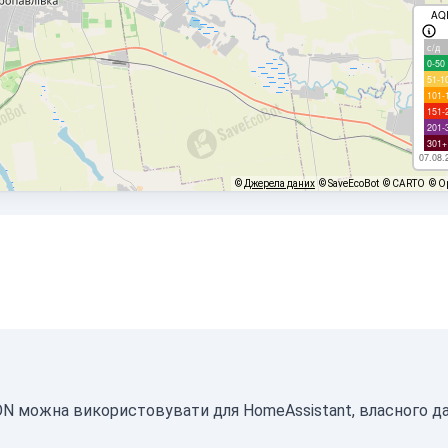
AQ
с/д
0-50
51-1
101-
151-
201-
301+
07.08.
©
Джерела даних
© SaveEcoBot
© CARTO
© O
SON можна використовувати для HomeAssistant, власного д