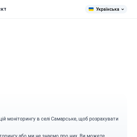
єкт
Українська
цій моніторингу в селі Самарське, щоб розрахувати
торингу або ми не знаємо про них. Ви можете