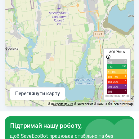
AQI PM2.5
110
с/д
236
0-50
3
51-100
1
101-150
0
151-200
0
201-300
0
301+
Переглянути карту
09.08.2026, 12:00
©
Джерела даних
© SaveEcoBot
© CARTO
© OpenStreetMap
Підтримай нашу роботу,
щоб SaveEcoBot працював стабільно та без