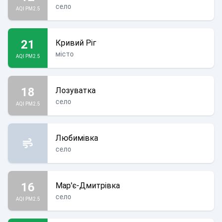
село
AQI PM2.5
21
Кривий Ріг
місто
AQI PM2.5
18
Лозуватка
село
AQI PM2.5
Любимівка
село
16
Мар'є-Дмитрівка
село
AQI PM2.5