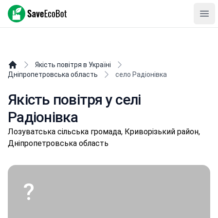
SaveEcoBot
Ope
Якість повітря в Україні
Дніпропетровська область
село Радіонівка
Якість повітря у селі
Радіонівка
Лoзувaтськa сільська громада, Криворізький район,
Дніпропетровська область
?