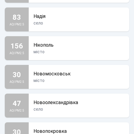
83
Надія
село
AQI PM2.5
156
Нікополь
місто
AQI PM2.5
30
Новомосковськ
місто
AQI PM2.5
47
Новоолександрівка
село
AQI PM2.5
30
Новопокровка