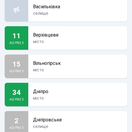
Васильківка
селище
11
Верхівцеве
місто
AQI PM2.5
15
Вільногірськ
місто
AQI PM2.5
34
Дніпро
місто
AQI PM2.5
2
Дніпровське
селище
AQI PM2.5