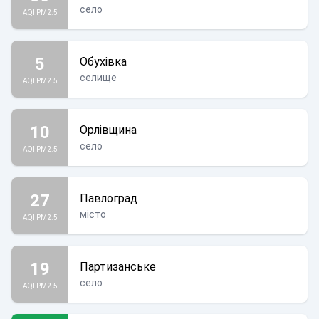
село
AQI PM2.5
5
Обухівка
селище
AQI PM2.5
10
Орлівщина
село
AQI PM2.5
27
Павлоград
місто
AQI PM2.5
19
Партизанське
село
AQI PM2.5