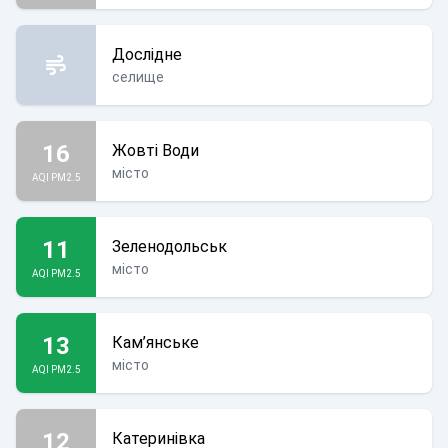
Дослідне
селище
16
Жовті Води
місто
AQI PM2.5
11
Зеленодольськ
місто
AQI PM2.5
13
Кам’янське
місто
AQI PM2.5
12
Катеринівка