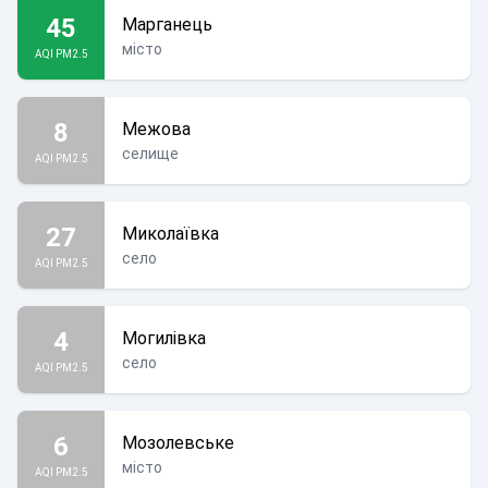
45
Марганець
місто
AQI PM2.5
8
Межова
селище
AQI PM2.5
27
Миколаївка
село
AQI PM2.5
4
Могилівка
село
AQI PM2.5
6
Мозолевське
місто
AQI PM2.5