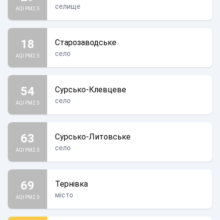
селище
AQI PM2.5
18
Старозаводське
село
AQI PM2.5
54
Сурсько-Клевцеве
село
AQI PM2.5
63
Сурсько-Литовське
село
AQI PM2.5
69
Тернівка
місто
AQI PM2.5