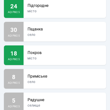
24
Підгородне
місто
AQI PM2.5
30
Піщанка
село
AQI PM2.5
18
Покров
місто
AQI PM2.5
8
Приміське
село
AQI PM2.5
5
Радушне
селище
AQI PM2.5