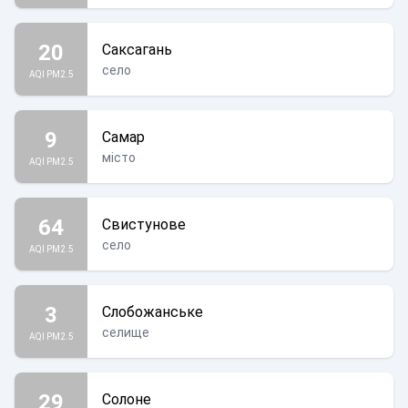
20
Саксагань
село
AQI PM2.5
9
Самар
місто
AQI PM2.5
64
Свистунове
село
AQI PM2.5
3
Слобожанське
селище
AQI PM2.5
29
Солоне