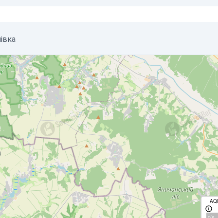
нівка
AQ
с/д