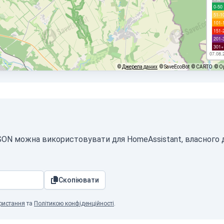
0-50
51-1
101-
151-
201-
301+
07.08.
©
Джерела даних
© SaveEcoBot
© CARTO
© O
 JSON можна використовувати для HomeAssistant, власного
Скопіювати
ристання
та
Політикою конфіденційності
.