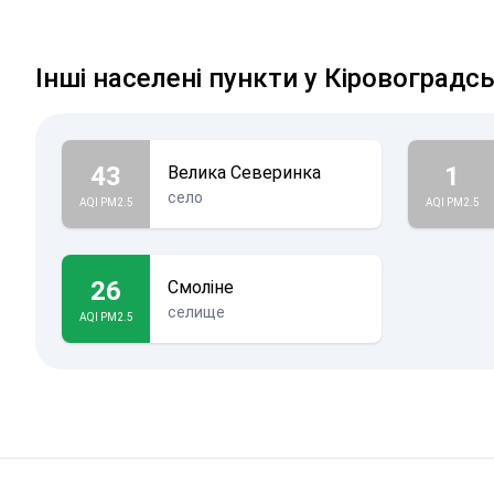
Інші населені пункти у Кіровоградсь
43
1
Велика Северинка
село
AQI PM2.5
AQI PM2.5
26
Смоліне
селище
AQI PM2.5