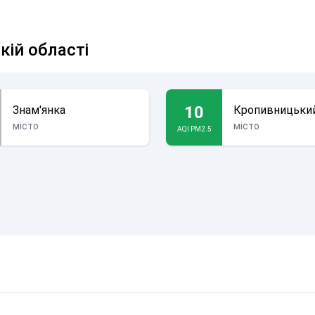
кій області
10
Знам'янка
Кропивницьки
місто
місто
AQI PM2.5