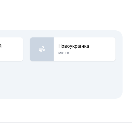
й
Новоукраїнка
місто