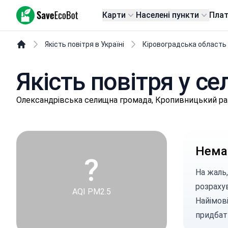
SaveEcoBot
Карти
Населені пункти
Пла
Якість повітря в Україні
Кіровоградська область
Якість повітря у се
Олeксaндpівськa селищнa громада, Кропивницький ра
Немає
?
На жаль,
розраху
AQI PM2.5
Найімові
придбат