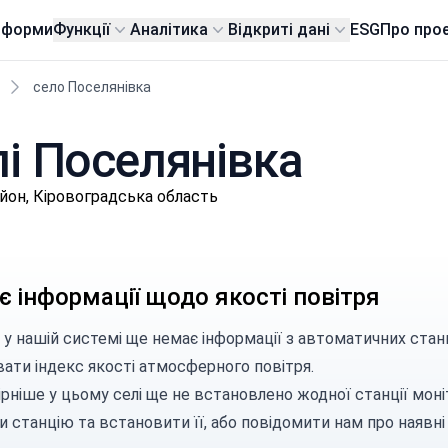
тформи
Функції
Аналітика
Відкриті дані
ESG
Про про
село Поселянівка
лі Поселянівка
йон, Кіровоградська область
 інформації щодо якості повітря
 у нашій системі ще немає інформації з автоматичних станц
вати індекс якості атмосферного повітря.
рніше у цьому селі ще не встановлено жодної станції моні
и станцію
та встановити її, або
повідомити нам
про наявні 