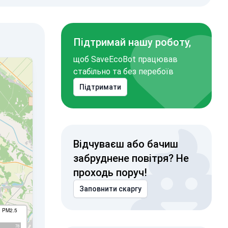
Підтримай нашу роботу,
щоб SaveEcoBot працював
стабільно та без перебоїв
Підтримати
Відчуваєш або бачиш
забруднене повітря? Не
проходь поруч!
Заповнити скаргу
I PM2.5
78