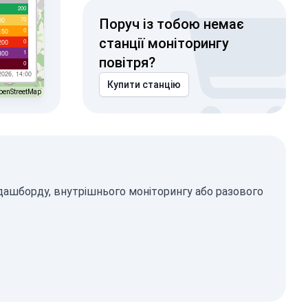
200
70
00
Поруч із тобою немає
0
150
станції моніторингу
0
200
1
300
повітря?
0
2026, 14:00
Купити станцію
penStreetMap
 дашборду, внутрішнього моніторингу або разового