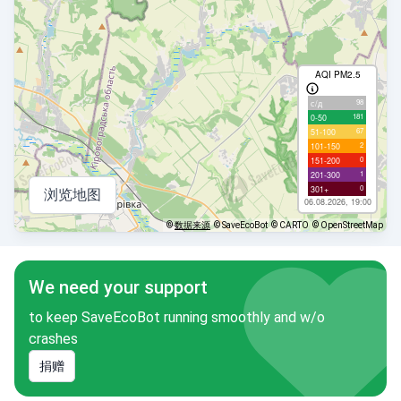
AQI PM2.5
98
с/д
181
0-50
67
51-100
2
101-150
0
151-200
1
201-300
0
301+
浏览地图
06.08.2026, 19:00
©
数据来源
© SaveEcoBot
© CARTO
© OpenStreetMap
We need your support
to keep SaveEcoBot running smoothly and w/o
crashes
捐赠