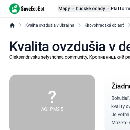
SaveEcoBot
Mapy
Ľudské osady
Platfor
Kvalita ovzdušia v Ukrajina
Kirovohradská oblasť
Kvalita ovzdušia v d
Oleksandrivska selyshchna community, Кропивницький рай
Žiadn
?
Bohužiaľ
kvality o
AQI PM2.5
Je veľmi
Môžete 