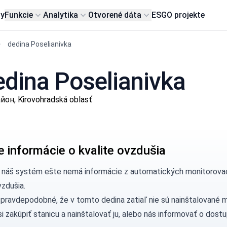
my
Funkcie
Analytika
Otvorené dáta
ESG
O projekte
dedina Poselianivka
edina Poselianivka
он, Kirovohradská oblasť
e informácie o kvalite ovzdušia
, náš systém ešte nemá informácie z automatických monitorovac
vzdušia.
 pravdepodobné, že v tomto dedina zatiaľ nie sú nainštalované 
si
zakúpiť stanicu
a nainštalovať ju, alebo nás
informovať
o dostu