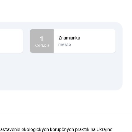
1
Znamianka
mesto
AQI PM2.5
astavenie ekologických korupčných praktík na Ukrajine: