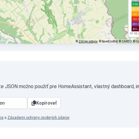
0-50
51-1
101-
151-
201-
301+
07.08.
©
Zdroje údajov
© SaveEcoBot
© CARTO
© O
áte JSON možno použiť pre HomeAssistant, vlastný dashboard, in
Kopírovať
ia
a
Zásadami ochrany osobných údajov
.