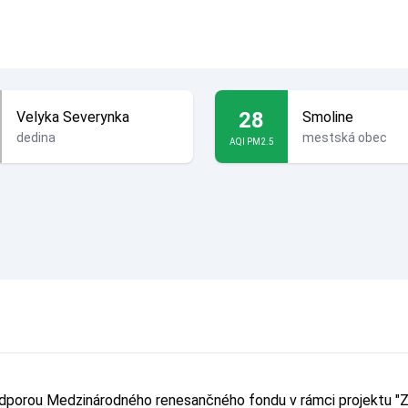
28
Velyka Severynka
Smoline
dedina
mestská obec
AQI PM2.5
odporou Medzinárodného renesančného fondu v rámci projektu "Z