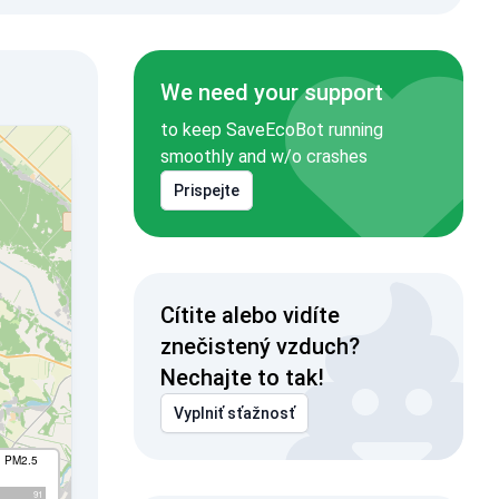
We need your support
to keep SaveEcoBot running
smoothly and w/o crashes
Prispejte
Cítite alebo vidíte
znečistený vzduch?
Nechajte to tak!
Vyplniť sťažnosť
I PM2.5
91