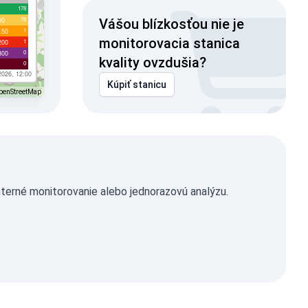
178
78
00
Vášou blízkosťou nie je
1
150
monitorovacia stanica
1
200
0
300
kvality ovzdušia?
0
2026, 12:00
Kúpiť stanicu
penStreetMap
terné monitorovanie alebo jednorazovú analýzu.