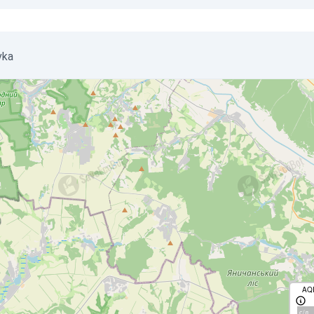
vka
AQ
с/д