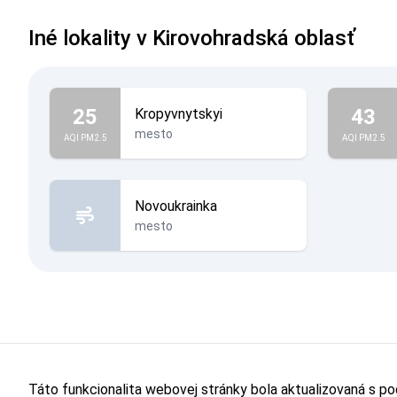
Iné lokality v Kirovohradská oblasť
25
43
Kropyvnytskyi
mesto
AQI PM2.5
AQI PM2.5
Novoukrainka
mesto
Táto funkcionalita webovej stránky bola aktualizovaná s p