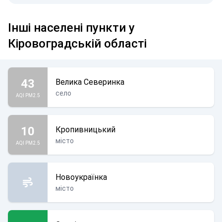
Інші населені пункти у
Кіровоградській області
43
Велика Северинка
село
AQI PM2.5
10
Кропивницький
місто
AQI PM2.5
Новоукраїнка
місто