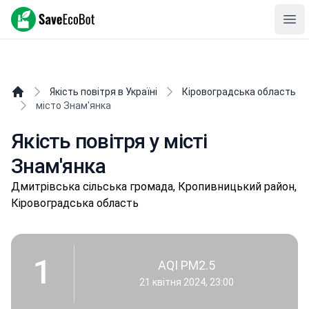
SaveEcoBot
Ope
Якість повітря в Україні
Кіровоградська область
місто Знам'янка
Якість повітря у місті
Знам'янка
Дмитpівськa сільська громада, Кропивницький район,
Кіровоградська область
1
AQI PM2.5
21 квітня 2024, 23:00