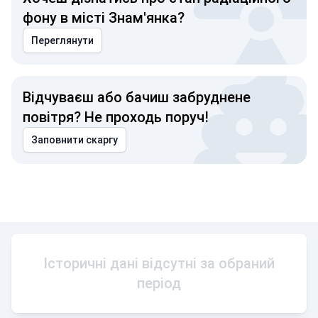
фону в місті Знам'янка?
Переглянути
Відчуваєш або бачиш забруднене
повітря? Не проходь поруч!
Заповнити скаргу
Історичні дані відсутні за обраний
період