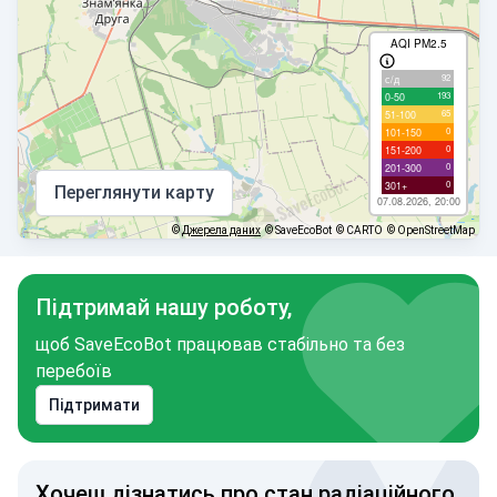
AQI PM2.5
92
с/д
193
0-50
65
51-100
0
101-150
0
151-200
0
201-300
0
301+
Переглянути карту
07.08.2026, 20:00
©
Джерела даних
© SaveEcoBot
© CARTO
© OpenStreetMap
Підтримай нашу роботу,
щоб SaveEcoBot працював стабільно та без
перебоїв
Підтримати
Хочеш дізнатись про стан радіаційного