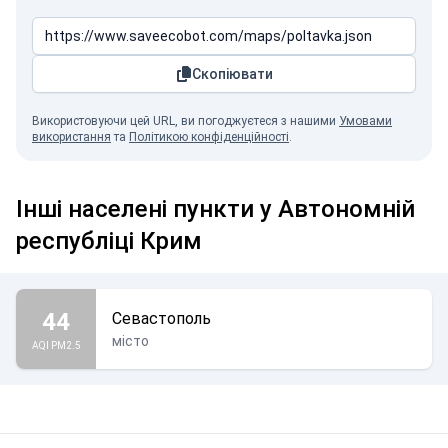
Скопіювати
Використовуючи цей URL, ви погоджуєтеся з нашими
Умовами
використання
та
Політикою конфіденційності
.
Інші населені пункти у Автономній
республіці Крим
44
Севастополь
місто
AQI PM2.5