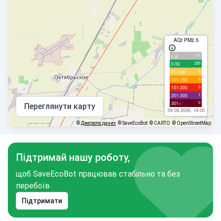
AQI PM2.5
117
с/д
229
0-50
3
51-100
0
101-150
0
151-200
1
201-300
0
301+
Переглянути карту
09.08.2026, 18:00
©
Джерела даних
© SaveEcoBot
© CARTO
© OpenStreetMap
Підтримай нашу роботу,
щоб SaveEcoBot працював стабільно та без
перебоїв
Підтримати