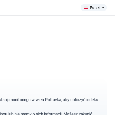
Polski
tacji monitoringu w wieś Poltavka, aby obliczyć indeks
ingu lub nie mamy o nich informacji. Możesz
zakupić