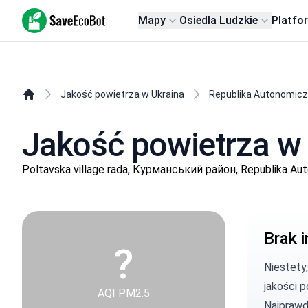
SaveEcoBot
Mapy
Osiedla Ludzkie
Platfo
Jakość powietrza w Ukraina
Republika Autonomic
Jakość powietrza w 
Poltavska village rada, Курманський район, Republika A
Brak i
?
Niestety
jakości p
AQI PM2.5
Najprawd