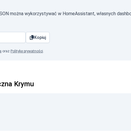
 JSON można wykorzystywać w HomeAssistant, własnych dashbo
Kopiuj
a
oraz
Politykę prywatności
.
iczna Krymu