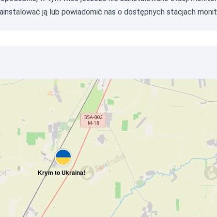
zainstalować ją lub
powiadomić nas
o dostępnych stacjach monit
Krym to Ukraina!