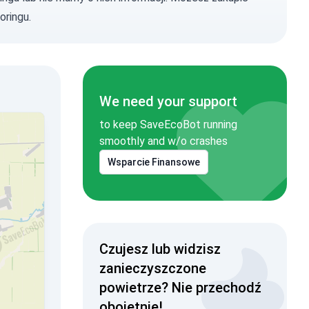
oringu.
We need your support
to keep SaveEcoBot running
smoothly and w/o crashes
Wsparcie Finansowe
Czujesz lub widzisz
zanieczyszczone
powietrze? Nie przechodź
obojętnie!