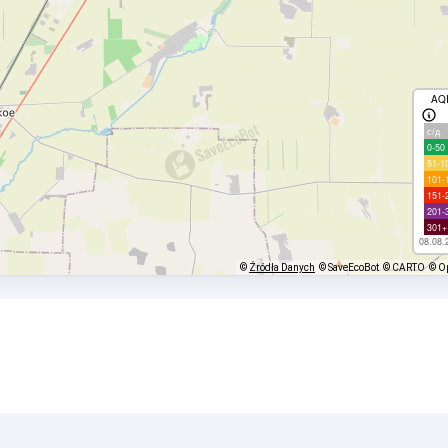
AQ
с/д
0-50
51-1
101-
151-
201-
301+
08.08.
©
Źródła Danych
© SaveEcoBot
© CARTO
© O