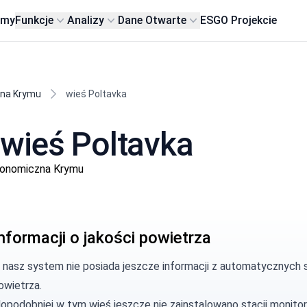
rmy
Funkcje
Analizy
Dane Otwarte
ESG
O Projekcie
zna Krymu
wieś Poltavka
wieś Poltavka
utonomiczna Krymu
nformacji o jakości powietrza
, nasz system nie posiada jeszcze informacji z automatycznych s
owietrza.
opodobniej w tym wieś jeszcze nie zainstalowano stacji monitor