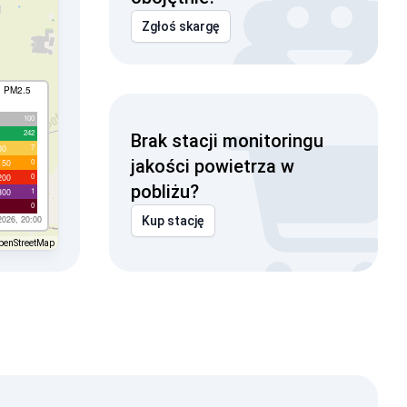
Zgłoś skargę
I PM2.5
100
242
Brak stacji monitoringu
7
00
jakości powietrza w
0
150
0
200
pobliżu?
1
300
0
2026, 20:00
Kup stację
penStreetMap