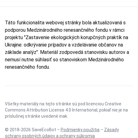
Táto funkcionalita webovej stránky bola aktualizovaná s
podporou Medzinárodného renesančného fondu v rámci
projektu "Zastavenie ekologických korupčných praktík na
Ukrajine: odkrývanie prípadov a vzdelávanie občanov na
základe analýz". Materiál zodpovedá stanovisku autorov a
nemusí nutne súhlasiť so stanoviskom Medzinárodného
renesančného fondu.
Všetky materiály na tejto stránke sú pod licenciou
Creative
Commons Attribution License 4.0 International
, pokiaľ nie je na
príslušnej stránke uvedené inak.
© 2018-2026 SaveEcoBot –
Podmienky použitia
–
Zásady
ochrany osobných údajov a ochrany súkromia