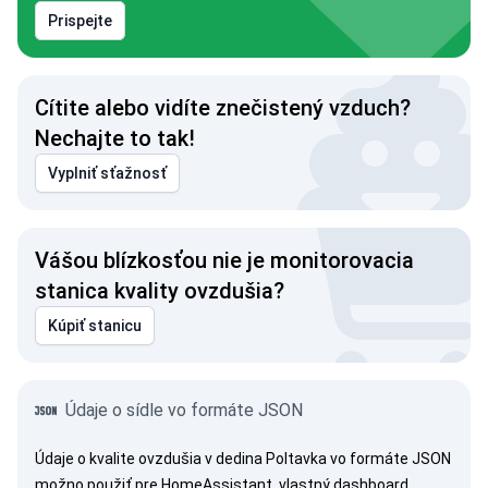
Prispejte
Cítite alebo vidíte znečistený vzduch?
Nechajte to tak!
Vyplniť sťažnosť
Vášou blízkosťou nie je monitorovacia
stanica kvality ovzdušia?
Kúpiť stanicu
Údaje o sídle vo formáte JSON
Údaje o kvalite ovzdušia v dedina Poltavka vo formáte JSON
možno použiť pre HomeAssistant, vlastný dashboard,