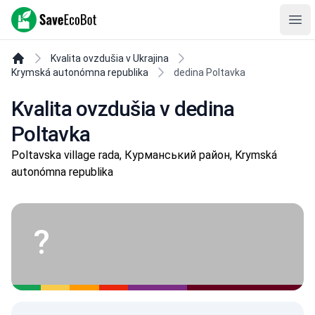
SaveEcoBot
Ope
Kvalita ovzdušia v Ukrajina
Krymská autonómna republika
dedina Poltavka
Kvalita ovzdušia v dedina
Poltavka
Poltavska village rada, Курманський район, Krymská
autonómna republika
?