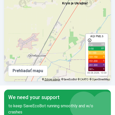
Krym je Ukrajina!
AQI PM2.5
109
с/д
237
0-50
4
51-100
0
101-150
0
151-200
0
201-300
0
301+
Prehliadať mapu
09.08.2026, 10:00
©
Zdroje údajov
© SaveEcoBot
© CARTO
© OpenStreetMap
We need your support
to keep SaveEcoBot running smoothly and w/o
crashes