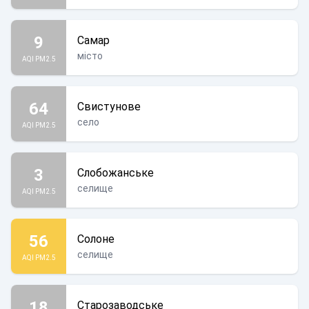
9
Самар
місто
AQI PM2.5
64
Свистунове
село
AQI PM2.5
3
Слобожанське
селище
AQI PM2.5
56
Солоне
селище
AQI PM2.5
18
Старозаводське