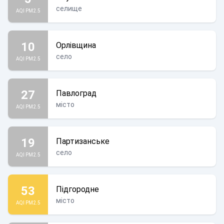
селище
AQI PM2.5
10
Орлівщина
село
AQI PM2.5
27
Павлоград
місто
AQI PM2.5
19
Партизанське
село
AQI PM2.5
53
Підгородне
місто
AQI PM2.5