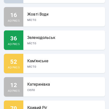
16
Жовті Води
місто
AQI PM2.5
36
Зеленодольськ
місто
AQI PM2.5
52
Кам’янське
місто
AQI PM2.5
12
Катеринівка
село
AQI PM2.5
70
Кривий Ріг