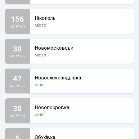
156
Нікополь
місто
AQI PM2.5
30
Новомосковськ
місто
AQI PM2.5
47
Новоолександрівка
село
AQI PM2.5
30
Новопокровка
село
AQI PM2.5
5
Обухівка