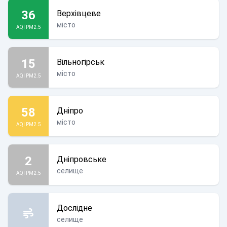
36
Верхівцеве
місто
AQI PM2.5
15
Вільногірськ
місто
AQI PM2.5
58
Дніпро
місто
AQI PM2.5
2
Дніпровське
селище
AQI PM2.5
Дослідне
селище