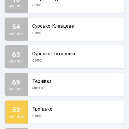
село
AQI PM2.5
54
Сурсько-Клевцеве
село
AQI PM2.5
63
Сурсько-Литовське
село
AQI PM2.5
69
Тернівка
місто
AQI PM2.5
52
Троїцьке
село
AQI PM2.5