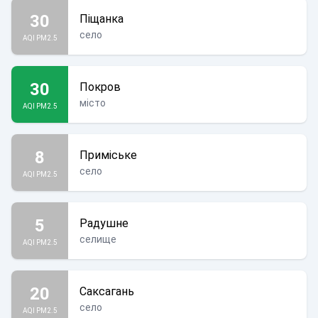
30
Піщанка
село
AQI PM2.5
30
Покров
місто
AQI PM2.5
8
Приміське
село
AQI PM2.5
5
Радушне
селище
AQI PM2.5
20
Саксагань
село
AQI PM2.5