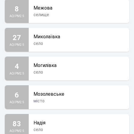
8
Межова
селище
AQI PM2.5
27
Миколаївка
село
AQI PM2.5
4
Могилівка
село
AQI PM2.5
6
Мозолевське
місто
AQI PM2.5
83
Надія
село
AQI PM2.5