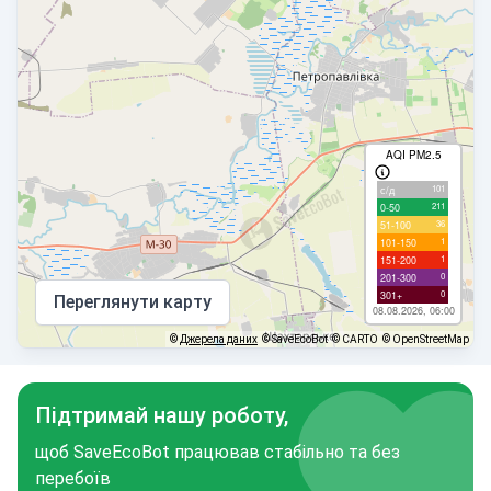
AQI PM2.5
101
с/д
211
0-50
36
51-100
1
101-150
1
151-200
0
201-300
0
301+
Переглянути карту
08.08.2026, 06:00
©
Джерела даних
© SaveEcoBot
© CARTO
© OpenStreetMap
Підтримай нашу роботу,
щоб SaveEcoBot працював стабільно та без
перебоїв