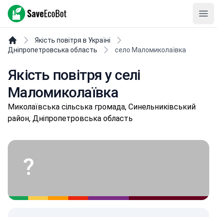
SaveEcoBot
Ope
Якість повітря в Україні
Дніпропетровська область
село Маломиколаївка
Якість повітря у селі
Маломиколаївка
Микoлaївськa сільська громада, Синельниківський
район, Дніпропетровська область
?