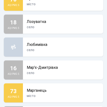
місто
AQI PM2.5
18
Лозуватка
село
AQI PM2.5
Любимівка
село
16
Мар'є-Дмитрівка
село
AQI PM2.5
73
Марганець
місто
AQI PM2.5