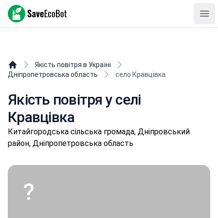
SaveEcoBot
Ope
Якість повітря в Україні
Дніпропетровська область
село Кравцівка
Якість повітря у селі
Кравцівка
Китaйгopoдськa сільська громада, Дніпровський
район, Дніпропетровська область
?