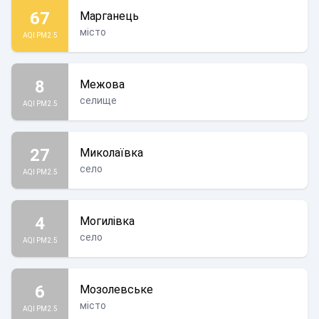
67
Марганець
місто
AQI PM2.5
8
Межова
селище
AQI PM2.5
27
Миколаївка
село
AQI PM2.5
4
Могилівка
село
AQI PM2.5
6
Мозолевське
місто
AQI PM2.5