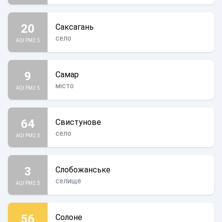
20
Саксагань
село
AQI PM2.5
9
Самар
місто
AQI PM2.5
64
Свистунове
село
AQI PM2.5
3
Слобожанське
селище
AQI PM2.5
56
Солоне