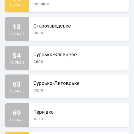
селище
AQI PM2.5
18
Старозаводське
село
AQI PM2.5
54
Сурсько-Клевцеве
село
AQI PM2.5
63
Сурсько-Литовське
село
AQI PM2.5
69
Тернівка
місто
AQI PM2.5