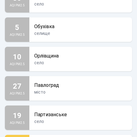
село
AQI PM2.5
5
Обухівка
селище
AQI PM2.5
10
Орлівщина
село
AQI PM2.5
27
Павлоград
місто
AQI PM2.5
19
Партизанське
село
AQI PM2.5