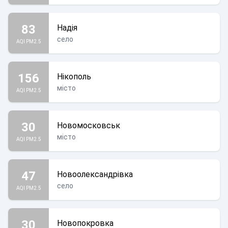
83
Надія
село
AQI PM2.5
156
Нікополь
місто
AQI PM2.5
30
Новомосковськ
місто
AQI PM2.5
47
Новоолександрівка
село
AQI PM2.5
30
Новопокровка