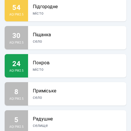
54
Підгородне
місто
AQI PM2.5
30
Піщанка
село
AQI PM2.5
24
Покров
місто
AQI PM2.5
8
Приміське
село
AQI PM2.5
5
Радушне
селище
AQI PM2.5