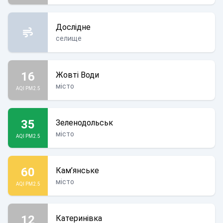
Дослідне
селище
16
Жовті Води
місто
AQI PM2.5
35
Зеленодольськ
місто
AQI PM2.5
60
Кам’янське
місто
AQI PM2.5
12
Катеринівка