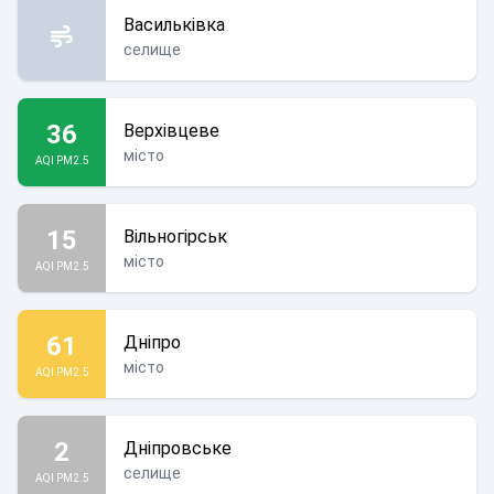
Васильківка
селище
36
Верхівцеве
місто
AQI PM2.5
15
Вільногірськ
місто
AQI PM2.5
61
Дніпро
місто
AQI PM2.5
2
Дніпровське
селище
AQI PM2.5