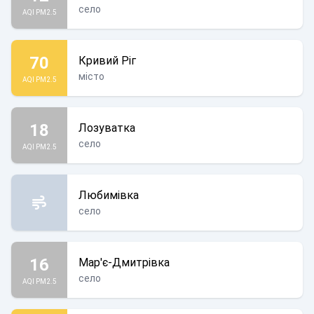
село
AQI PM2.5
70
Кривий Ріг
місто
AQI PM2.5
18
Лозуватка
село
AQI PM2.5
Любимівка
село
16
Мар'є-Дмитрівка
село
AQI PM2.5