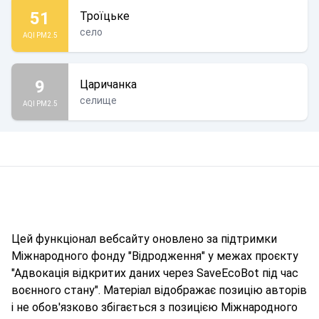
51
Троїцьке
село
AQI PM2.5
9
Царичанка
селище
AQI PM2.5
Цей функціонал вебсайту оновлено за підтримки
Міжнародного фонду "Відродження" у межах проєкту
"Адвокація відкритих даних через SaveEcoBot під час
воєнного стану". Матеріал відображає позицію авторів
і не обов'язково збігається з позицією Міжнародного