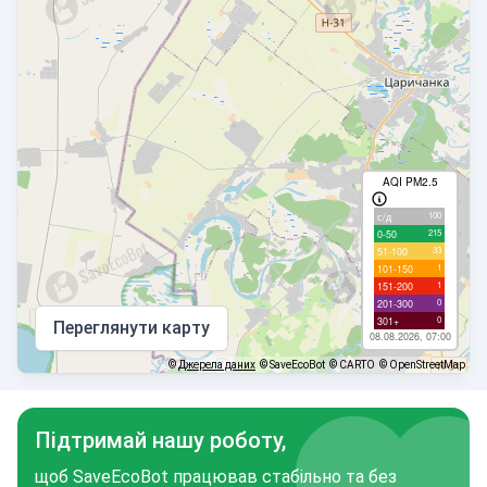
AQI PM2.5
100
с/д
215
0-50
33
51-100
1
101-150
1
151-200
0
201-300
0
301+
Переглянути карту
08.08.2026, 07:00
©
Джерела даних
© SaveEcoBot
© CARTO
© OpenStreetMap
Підтримай нашу роботу,
щоб SaveEcoBot працював стабільно та без