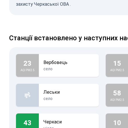
захисту Черкаської ОВА
.
Станції встановлено у наступних на
23
15
Вербовець
село
AQI PM2.5
AQI PM2.5
58
Леськи
село
AQI PM2.5
43
10
Черкаси