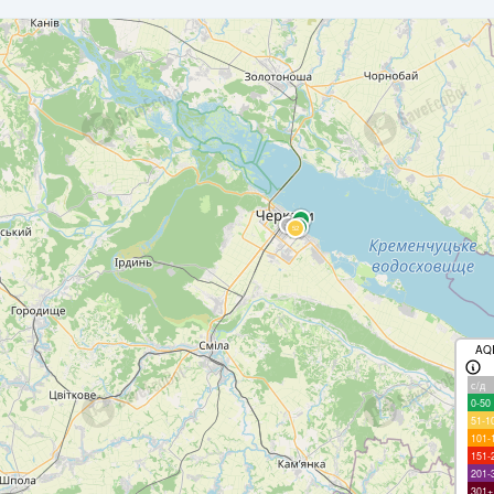
AQ
с/д
0-50
51-1
101-
151-
201-
301+