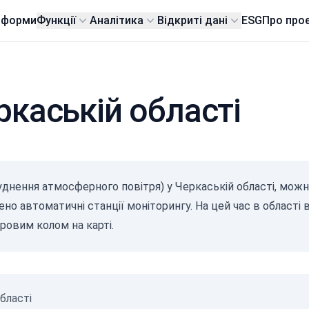
тформи
Функції
Аналітика
Відкриті дані
ESG
Про про
ркаській області
руднення атмосферного повітря) у Черкаській області, можн
но автоматичні станції моніторингу. На цей час в області 
оровим колом на карті.
бласті