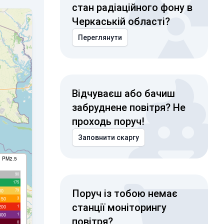
стан радіаційного фону в
Черкаській області?
Переглянути
Відчуваєш або бачиш
забруднене повітря? Не
проходь поруч!
Заповнити скаргу
I PM2.5
90
175
79
00
Поруч із тобою немає
3
150
станції моніторингу
1
200
1
300
повітря?
0