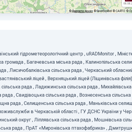
06.08.
©
Джерела даних
© SaveEcoBot
© CARTO
© O
аїнський гідрометеорологічний центр
,
uRADMonitor
,
Мініст
ка громада
,
Багачевська міська рада
,
Калинопільська сел
ада
,
Лисичобалківська сільська рада
,
Черкаський обласний
вастянівський ліцей
,
Верхняцький ліцей (Ліщинівська філія
 сільська рада
,
Ладижинська сільська рада
,
Михайлівська 
а рада
,
Свидівоцька сільська рада
,
Вознесенська сільська
ищна рада
,
Селищенська сільська рада
,
Маньківська селищ
оживслужби в Черкаській області
,
ГУ ДСНС України у Чер
инський округ
,
Ліплявська сільська рада
,
Мошнівська сіль
ьська рада
,
ПрАТ «Миронівська птахофабрика»
,
Дмитрушкі