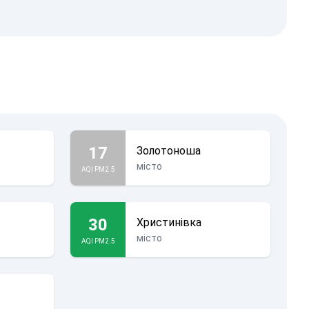
17
Золотоноша
місто
AQI PM2.5
30
Христинівка
місто
AQI PM2.5