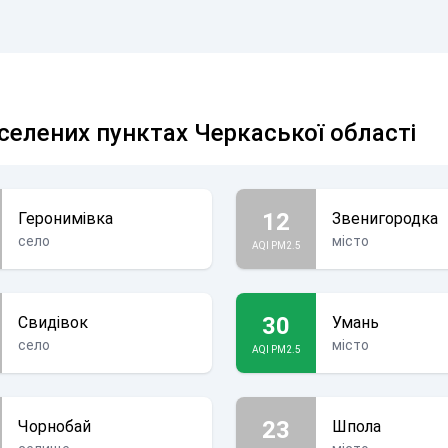
селених пунктах Черкаської області
12
Геронимівка
Звенигородка
село
місто
AQI PM2.5
30
Свидівок
Умань
село
місто
AQI PM2.5
23
Чорнобай
Шпола