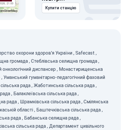
2026, 21:00
Купити станцію
penStreetMap
ерство охорони здоров'я України
,
Safecast
,
ищна громада
,
Стеблівська селищна громада
,
 онкологічний диспансер
,
Монастирищенська
)
,
Уманський гуманітарно-педагогічний фаховий
сільська рада
,
Жаботинська сільська рада
,
 рада
,
Балаклеївська сільська рада
,
на рада
,
Шрамківська сільська рада
,
Смілянська
каській області
,
Баштечківська сільська рада
,
ська рада
,
Бабанська селищна рада
,
вська сільська рада
,
Департамент цивільного