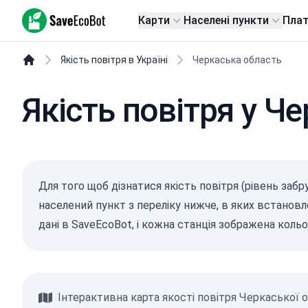
SaveEcoBot
Карти
Населені пункти
Пла
Якість повітря в Україні
Черкаська область
Якість повітря у Че
Для того щоб дізнатися якість повітря (рівень заб
населений пункт з переліку нижче, в яких встановле
дані в SaveEcoBot, і кожна станція зображена коль
Інтерактивна карта якості повітря Черкаської о