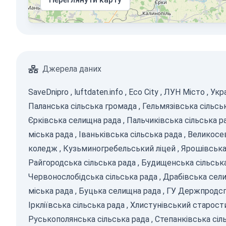
Джерела даних
SaveDnipro
,
luftdaten.info
,
Eco City
,
ЛУН Місто
,
Укр
Паланська сільська громада
,
Гельмязівська сільсь
Єрківська селищна рада
,
Пальчиківська сільська р
міська рада
,
Іваньківська сільська рада
,
Великосе
коледж
,
Кузьминогребельський ліцей
,
Ярошівська
Райгородська сільська рада
,
Будищенська сільськ
Червонослобідська сільська рада
,
Драбівська сел
міська рада
,
Буцька селищна рада
,
ГУ Держпродсп
Іркліївська сільська рада
,
Хлистунівський старост
Руськополянська сільська рада
,
Степанківська сіл