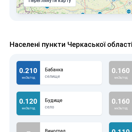
Переглянути карту
Населені пункти Черкаської област
0.210
0.160
Бабанка
селище
мкЗв/год
мкЗв/год
0.120
0.160
Будище
село
мкЗв/год
мкЗв/год
–
0.110
Виноград