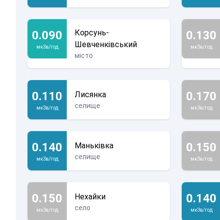
Корсунь-
0.090
0.130
Шевченківський
мкЗв/год
мкЗв/год
місто
0.110
0.170
Лисянка
селище
мкЗв/год
мкЗв/год
0.140
0.150
Маньківка
селище
мкЗв/год
мкЗв/год
0.150
0.140
Нехайки
село
мкЗв/год
мкЗв/год