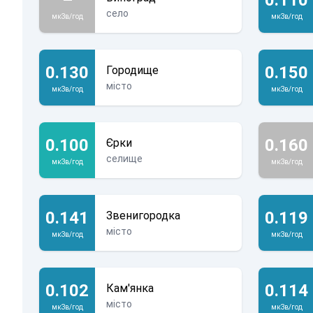
село
мкЗв/год
мкЗв/год
0.130
0.150
Городище
місто
мкЗв/год
мкЗв/год
0.100
0.160
Єрки
селище
мкЗв/год
мкЗв/год
0.141
0.119
Звенигородка
місто
мкЗв/год
мкЗв/год
0.102
0.114
Кам'янка
місто
мкЗв/год
мкЗв/год