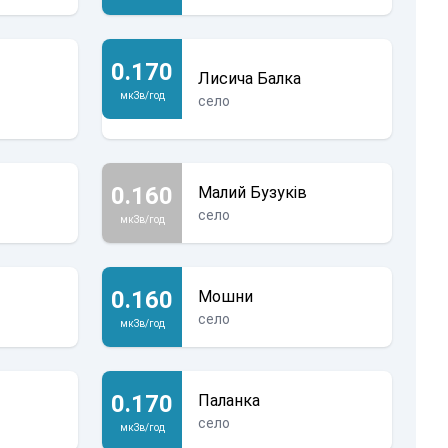
0.170
Лисича Балка
мкЗв/год
село
0.160
Малий Бузуків
село
мкЗв/год
0.160
Мошни
село
мкЗв/год
0.170
Паланка
село
мкЗв/год