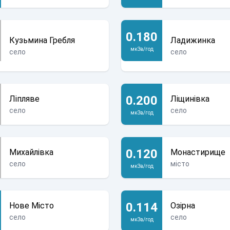
0.180
Кузьмина Гребля
Ладижинка
мкЗв/год
село
село
0.200
Ліпляве
Ліщинівка
село
село
мкЗв/год
0.120
Михайлівка
Монастирище
село
місто
мкЗв/год
0.114
Нове Місто
Озірна
село
село
мкЗв/год