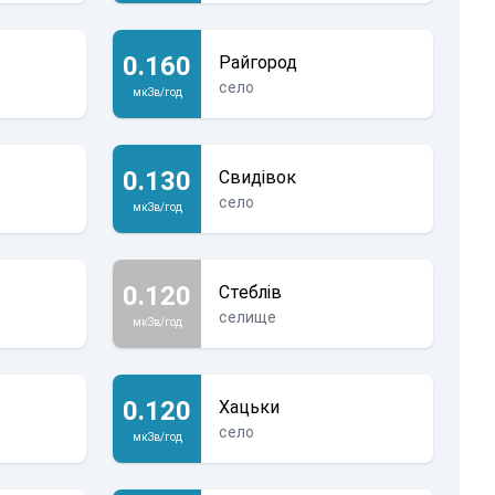
0.160
Райгород
село
мкЗв/год
0.130
Свидівок
село
мкЗв/год
0.120
Стеблів
селище
мкЗв/год
0.120
Хацьки
село
мкЗв/год