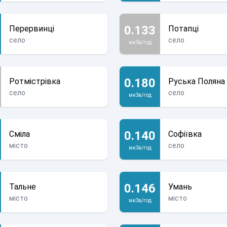
0.133
Перервинці
Потапці
село
село
мкЗв/год
0.180
Ротмістрівка
Руська Поляна
село
село
мкЗв/год
0.140
Сміла
Софіївка
місто
село
мкЗв/год
0.146
Тальне
Умань
місто
місто
мкЗв/год