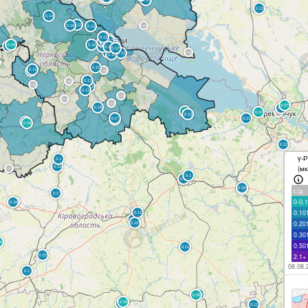
γ-Р
(мк
с/д
0-0.1
0.10
0.20
0.30
0.50
2.1+
08.08.