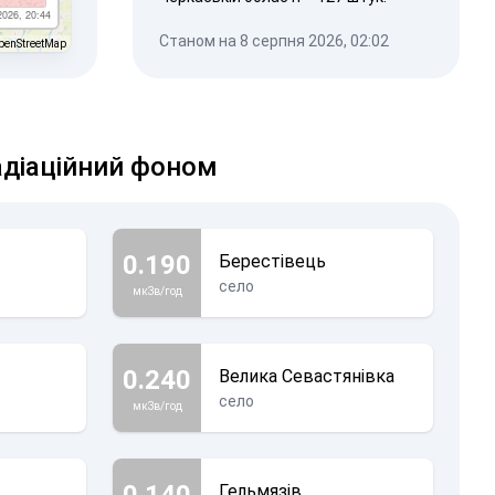
2026, 20:44
Станом на 8 серпня 2026, 02:02
penStreetMap
адіаційний фоном
0.190
Берестівець
село
мкЗв/год
0.240
Велика Севастянівка
село
мкЗв/год
0.140
Гельмязів