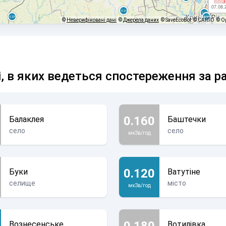
07.08.
©
Неверифіковані дані
©
Джерела даних
© SaveEcoBot
© CARTO
© O
і, в яких ведеться спостереження за р
0.160
Балаклея
Баштечки
село
село
мкЗв/год
0.120
Буки
Ватутіне
селище
місто
мкЗв/год
0.180
Вознесенське
Вотилівка