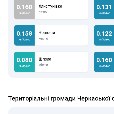
0.160
0.131
Хлистунівка
село
мкЗв/год
мкЗв/год
0.158
0.122
Черкаси
місто
мкЗв/год
мкЗв/год
0.080
0.160
Шпола
місто
мкЗв/год
мкЗв/год
Територіальні громади Черкаської 