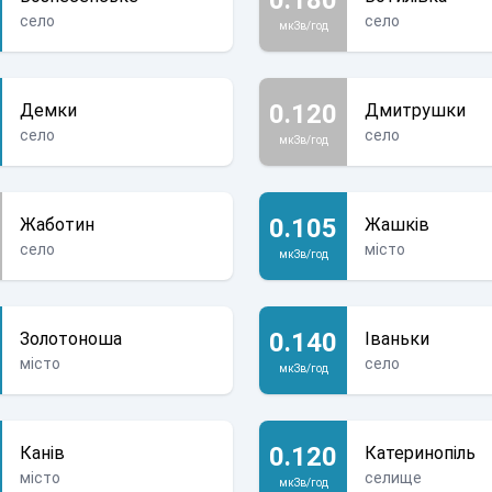
село
село
мкЗв/год
0.120
Демки
Дмитрушки
село
село
мкЗв/год
0.105
Жаботин
Жашків
село
місто
мкЗв/год
0.140
Золотоноша
Іваньки
місто
село
мкЗв/год
0.120
Канів
Катеринопіль
місто
селище
мкЗв/год