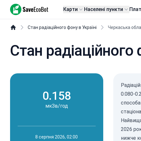
SaveEcoBot
Карти
Населені пункти
Пла
Стан радіаційного фону в Україні
Черкаська обл
Стан радіаційного 
Радіаці
0.158
0.080-0
способа
мкЗв/год
стаціон
Найвища 
2026 ро
8 серпня 2026, 02:00
нижче к