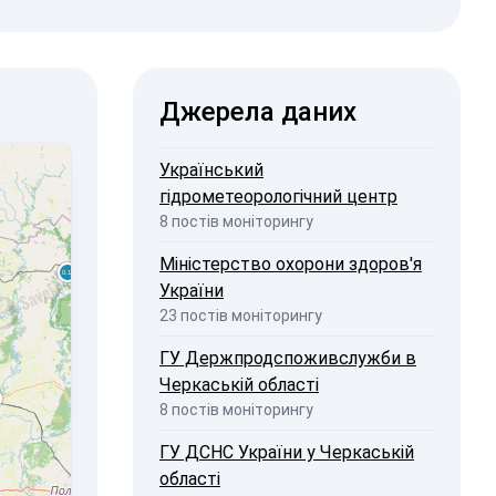
Джерела даних
Український
гідрометеорологічний центр
8 постів моніторингу
Міністерство охорони здоров'я
України
23 постів моніторингу
ГУ Держпродспоживслужби в
Черкаській області
8 постів моніторингу
ГУ ДСНС України у Черкаській
області