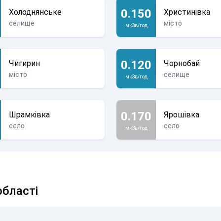
0.150
Холоднянське
Христинівка
селище
місто
мкЗв/год
0.120
Чигирин
Чорнобай
місто
селище
мкЗв/год
0.170
Шрамківка
Ярошівка
село
село
мкЗв/год
області