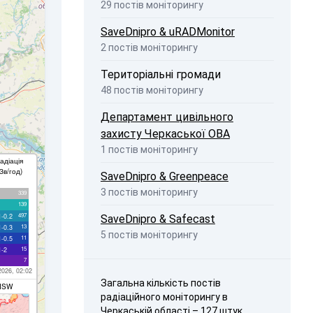
29 постів моніторингу
SaveDnipro & uRADMonitor
2 постів моніторингу
Територіальні громади
48 постів моніторингу
Департамент цивільного
захисту Черкаської ОВА
1 постів моніторингу
адіація
Зв/год)
SaveDnipro & Greenpeace
3 постів моніторингу
339
139
497
1-0.2
SaveDnipro & Safecast
13
1-0.3
5 постів моніторингу
11
1-0.5
15
1-2
7
2026, 02:02
Загальна кількість постів
ISW
радіаційного моніторингу в
Черкаській області – 127 штук.