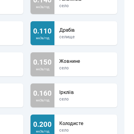
село
мкЗв/год
0.110
Драбів
селище
мкЗв/год
0.150
Жовнине
село
мкЗв/год
Крим – це Україна!
0.160
Іркліїв
село
мкЗв/год
0.200
Колодисте
село
мкЗв/год