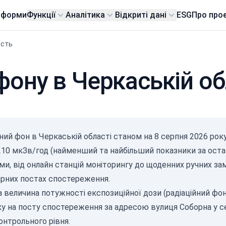
тформи
Функції
Аналітика
Відкриті дані
ESG
Про про
асть
фону в Черкаській об
йний фон в Черкаській області станом на
8 серпня 2026
року
.210 мкЗв/год (найменший та найбільший показники за оста
ми, від онлайн станцій моніторингу до щоденних ручних з
арних постах спостереження.
величина потужності експозиційної дози (радіаційний фон)
ку на посту спостереження за адресою вулиця Соборна у се
онтрольного рівня.