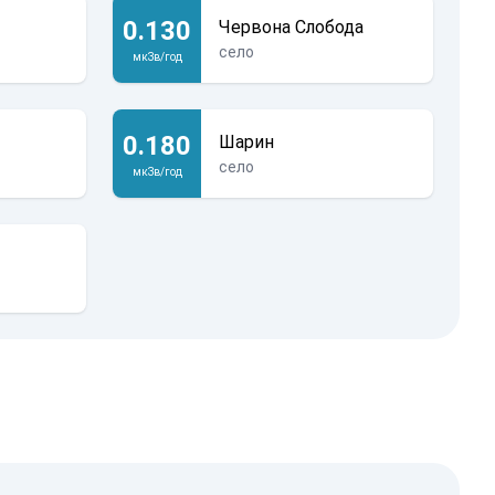
0.130
Червона Слобода
село
мкЗв/год
0.180
Шарин
село
мкЗв/год