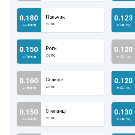
0.180
0.123
Пальчик
село
мкЗв/год
мкЗв/год
0.150
0.120
Роги
село
мкЗв/год
мкЗв/год
0.160
0.120
Селище
село
мкЗв/год
мкЗв/год
0.150
0.130
Степанці
село
мкЗв/год
мкЗв/год