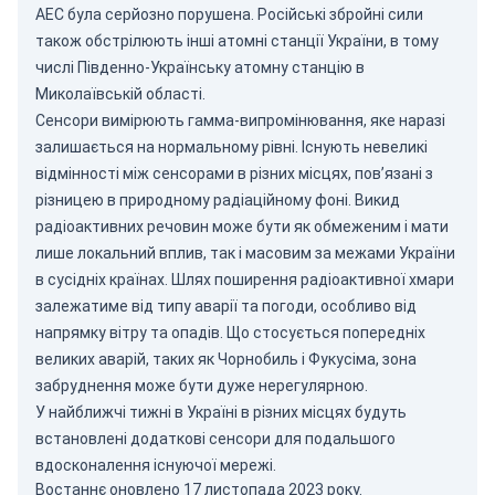
АЕС була серйозно порушена. Російські збройні сили
також обстрілюють інші атомні станції України, в тому
числі Південно-Українську атомну станцію в
Миколаївській області.
Сенсори вимірюють гамма-випромінювання, яке наразі
залишається на нормальному рівні. Існують невеликі
відмінності між сенсорами в різних місцях, пов’язані з
різницею в природному радіаційному фоні. Викид
радіоактивних речовин може бути як обмеженим і мати
лише локальний вплив, так і масовим за межами України
в сусідніх країнах. Шлях поширення радіоактивної хмари
залежатиме від типу аварії та погоди, особливо від
напрямку вітру та опадів. Що стосується попередніх
великих аварій, таких як Чорнобиль і Фукусіма, зона
забруднення може бути дуже нерегулярною.
У найближчі тижні в Україні в різних місцях будуть
встановлені додаткові сенсори для подальшого
вдосконалення існуючої мережі.
Востаннє оновлено 17 листопада 2023 року.