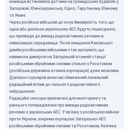
команда встановила датчики на громадських будівлях у
Запоріжжі, Южноукраїнську, Одесі, Тарутиному, Южному
та Умані.
Через російські військові дії існує ймовірність того, що
одна або декілька українських АЕС будуть пошкоджені,
що призведе до викиду радіоактивних речовин в
навколишнє середовище. Після знищення Каховської
дамби російськими військами стає зрозуміло, що
навмисна диверсія на Запорізькій атомній станції
російськими збройними силами спільно з Росатомом
(російська державна атомна корпорація) дуже можлива.
Діапазон сценаріїв включає обмежений локальний
радіаційний вплив до сильного радіоактивного
забруднення.
Радіаційні сенсори призначені для моніторингу та
раннього попередження про викиди радіоактивних
речовин з українських АЕС. У зв’язку з російською війною
проти України, зокрема окупацією Запорізької АЕС
російськими збройними силами та Росатомом, безпека