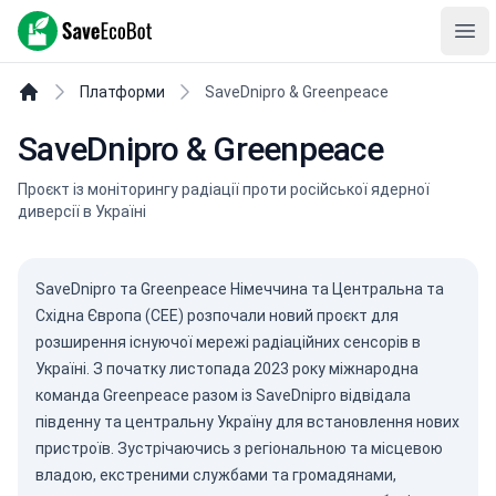
SaveEcoBot
Ope
Платформи
SaveDnipro & Greenpeace
SaveDnipro & Greenpeace
Проєкт із моніторингу радіації проти російської ядерної
диверсії в Україні
SaveDnipro та Greenpeace Німеччина та Центральна та
Східна Європа (CEE) розпочали новий проєкт для
розширення існуючої мережі радіаційних сенсорів в
Україні. З початку листопада 2023 року міжнародна
команда Greenpeace разом із SaveDnipro відвідала
південну та центральну Україну для встановлення нових
пристроїв. Зустрічаючись з регіональною та місцевою
владою, екстреними службами та громадянами,